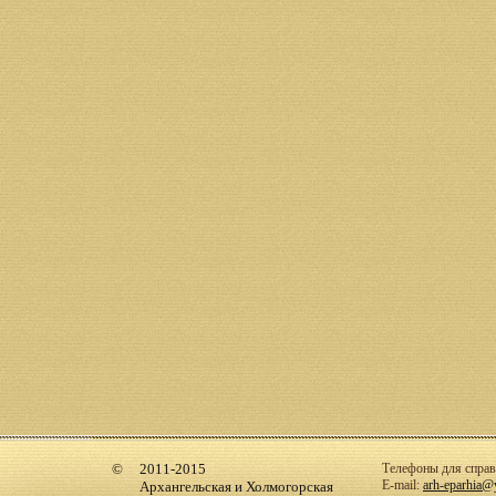
2011-2015
Телефоны для справо
E-mail:
arh-eparhia@
Архангельская и Холмогорская