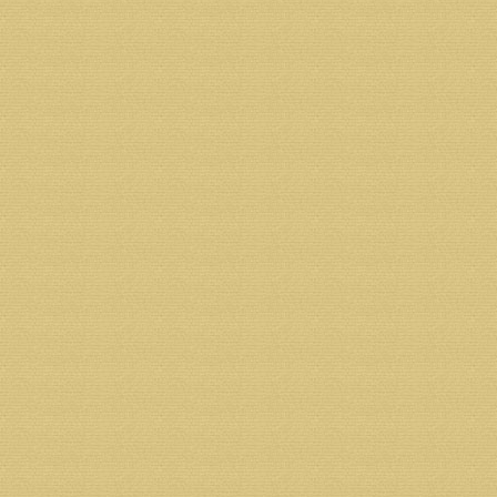
Страницы:
1
2
3
4
5
...
28
Сле