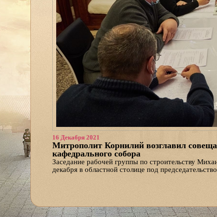
16 Декабря 2021
Митрополит Корнилий возглавил совеща
кафедрального собора
Заседание рабочей группы по строительству Михаи
декабря в областной столице под председательств
Участниками совещания стали секретарь епархиаль
епархиального информационно-издательского отдел
Михаило-Архангельского кафедрального собора пр
Дмитрий Яскорский, попечитель строительства уч
представитель компании-подрядчика «АГР» Сергей