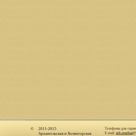
2011-2015
Телефоны для справо
E-mail:
arh-eparhia@
Архангельская и Холмогорская