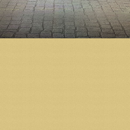
На встрече обсудили отделочные работы, которые 
Художники продолжают трудиться над созданием р
начнется их монтаж в верхнем храме.
Дмитрий Яскорский представил на утверждение ми
были высказаны предложения по их доработке, с у
Напомним, что освящение собора в августе предс
Московский и всея Руси Кирилл. На постоянно кон
изготовлением утвари для собора. Этим занимаетс
Православной Церкви «Софрино». Деревянный пяти
золотом, уже более чем на половину выполнен мас
предприятиями, которые оказывают помощь в заве
области: это группы компаний «Лукойл», «Алроса»
Кафедральный соборный храм — уникальный символ
и продолжают вносить вклад очень многие люди, се
«Чтобы как можно скорее открыть великолепный хр
работающие на территории Архангельской област
присоединяться к благому делу созидания святыни
Возврат к списку