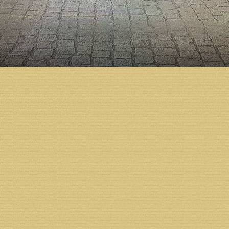
Предметом встречи стало рассмотрение текущего с
относительно дальнейшего оформления интерьеров
направлены на увеличение интенсивности отделочн
На повестке дня остаются вопросы закупки освети
монтажа паникадила необходимо завершить подгот
и отделочные работы.
Кафедральный соборный храм, строительство кото
народного единства, потому что в его возведение 
семьи, предприятия и коллективы.
Напомним, что подготовка к строительству Михаил
году по благословению Святейшего Патриарха Алек
Холмогорский Тихон освятил закладной камень в ос
началось активное возведение стен. Тогда же в пр
варианту новый храм должен вмещать до трех тыся
Строительство собора ведется всем миром — на по
Сейчас в Курске изготавливают деревянный пятия
расписывают в академическом стиле второй полов
Возврат к списку