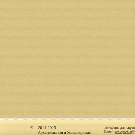
2011-2015
Телефоны для справо
E-mail:
arh-eparhia@
Архангельская и Холмогорская