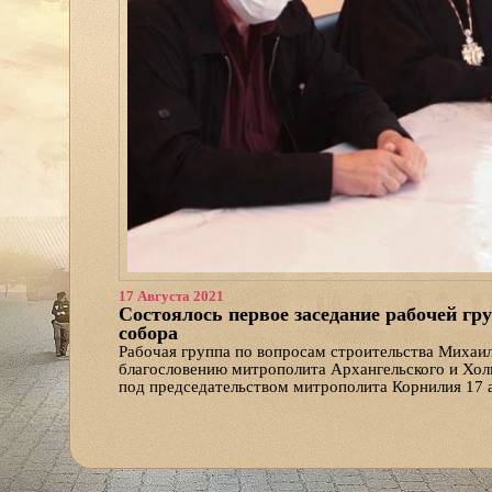
17 Августа 2021
Состоялось первое заседание рабочей г
собора
Рабочая группа по вопросам строительства Михаил
благословению митрополита Архангельского и Хол
под председательством митрополита Корнилия 17 а
В состав рабочей группы вошли архитектор Дмитри
акционерного общества «Архангельскгражданрекон
«Автодороги» Владимир Беляев, глава фонда строи
секретарь комиссии Надежда Денисова.