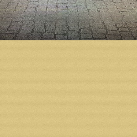
Архангельского кафедрального собора и поддержа
продолжить подготовку к освящению главного прав
Стороны выразили единодушное мнение, что терри
достойным украшением столицы Поморья, продолж
универсальной площадкой для творчества и отдыха
Участники подтвердили намерения продолжить раб
имя св. благоверного князя Александра Невского,
духовно-просветительского центра и другие иници
На встрече присутствовали главный архитектор М
Яскорский и секретарь епархиального управления 
Возврат к списку