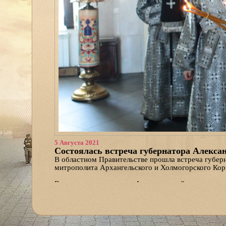
5 Августа 2021
Состоялась встреча губернатора Алекса
В областном Правительстве прошла встреча губер
митрополита Архангельского и Холмогорского Кор
В ходе совещания глава Архангельской митрополии
существующему взаимодействию, направленному н
нравственных ценностей православных жителей Рус
образования и воспитания подрастающего поколен
Александр Витальевич области подробно ознакоми