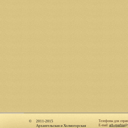
2011-2015
Телефоны для справо
E-mail:
arh-eparhia@
Архангельская и Холмогорская