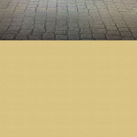
По словам архитектора, сейчас художники бригад
выполненные росписи защитный слой и дорабатыва
будут разобраны строительные леса и смонтированы
парусов — сводов между колоннами и барабаном к
расписать нужно 6000 квадратных метров стен, на
Понятно, что художники будут трудиться не один г
качество выполняемых работ».
Собор расписывают в академическом стиле второй
Богоявленского Елоховского собора Москвы.
Напомним, что подготовка к строительству Михаил
году по благословению Святейшего Патриарха Алек
Холмогорский Тихон освятил закладной камень в ос
началось активное возведение стен. Тогда же в пр
варианту новый храм должен вмещать до трех тыся
Строительство собора ведется всем миром — на по
Отметим, что попечитель епархиальных проектов В
«Автодороги». Это самое крупное на Северо-Запа
выполняет работы по содержанию федеральных, р
пользования и сооружений на них. В том числе за
ледовых переправ.
ГК «Автодороги» располагает одним из самых кру
— более 500 единиц. Группа имеет семь собственн
смесей и других составляющих для полноценного 