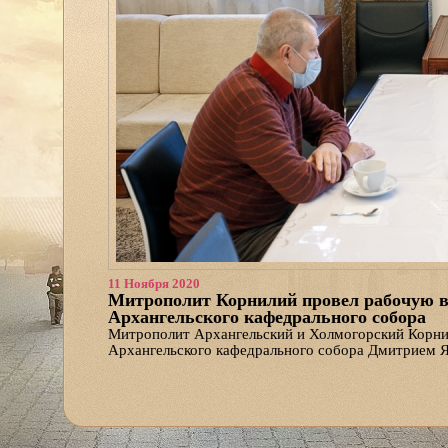
11 Ноября 2020
Митрополит Корнилий провел рабочую в
Архангельского кафедрального собора
Митрополит Архангельский и Холмогорский Корнил
Архангельского кафедрального собора Дмитрием 
«Мы обсудили некоторые детали оформления сводо
эскизы и фотомонтажи, а также принял те работы
барабан купола, — рассказал Дмитрий Яскорский.
будет выполнено».