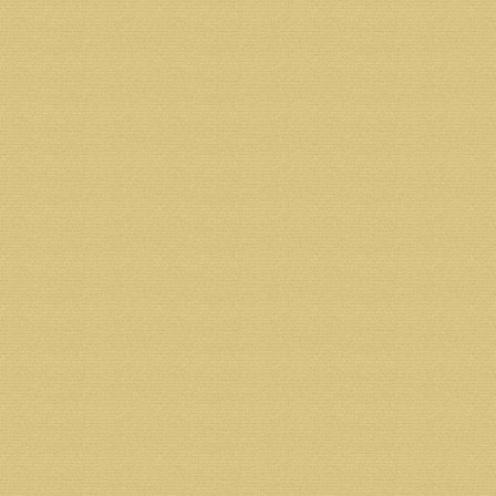
Объединение занимается добычей нерудных матери
имеет собственный парк специализированных грузо
подсобное хозяйство.
Предприятие ежегодно наращивает объемы работ 
пользования в Архангельской, Вологодской областя
«Автодорог» федеральная трасса М-8 стала одной 
Контакты: 163039, Архангельск, ул. Дорожников, 6. 
Возврат к списку