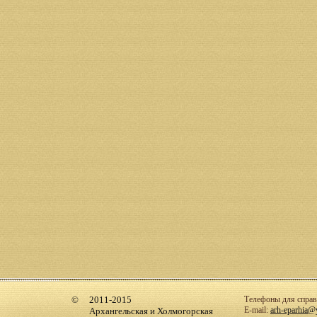
2011-2015
Телефоны для справо
E-mail:
arh-eparhia@
Архангельская и Холмогорская