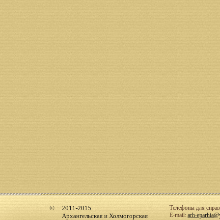
2011-2015
Телефоны для справо
E-mail:
arh-eparhia@
Архангельская и Холмогорская