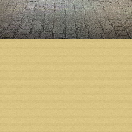
«Специалисты трудятся не покладая рук, и их раб
Собор расписывают в академическом стиле второй
Богоявленского Елоховского собора Москвы».
Напомним, что подготовка к строительству Михаил
году по благословению Святейшего Патриарха Алек
Холмогорский Тихон освятил закладной камень в ос
началось активное возведение стен. Тогда же в пр
варианту новый храм должен вмещать до трех тыся
Строительство Михаило-Архангельского кафедраль
предприятий, организаций и жителей региона.
Возврат к списку