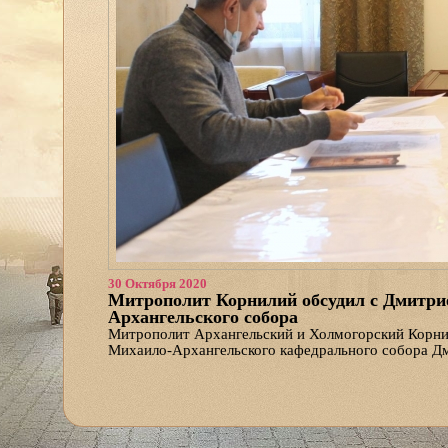
30 Октября 2020
Митрополит Корнилий обсудил с Дмитри
Архангельского собора
Митрополит Архангельский и Холмогорский Корнил
Михаило-Архангельского кафедрального собора Д
На встрече обсуждались вопросы продолжения стро
утвердил эскизы пола боковых приделов верхнего 
главного купола.
Отметим, что роспись выполняют художники брига