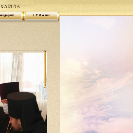
агодарим
СМИ о нас