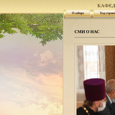
О соборе
Ход строи
СМИ О НАС