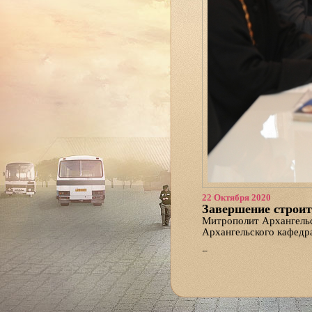
22 Октября 2020
Завершение строит
Митрополит Архангельс
Архангельского кафедр
В совещании также уча
фонда строительства с
издательского отдела и
На встрече обсуждался 
Архангельской области.