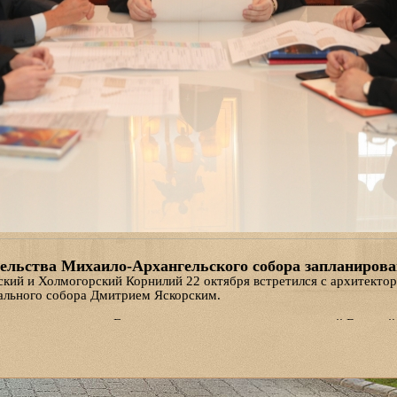
ельства Михаило-Архангельского собора запланирован
кий и Холмогорский Корнилий 22 октября встретился с архитекто
ального собора Дмитрием Яскорским.
ствовали секретарь Епархиального управления протоиерей Валерий
обора протоиерей Владимир Новиков и глава епархиального инфор
гумен Варлаам (Дульский).
график работ до 2022 года, когда должно завершиться строительст