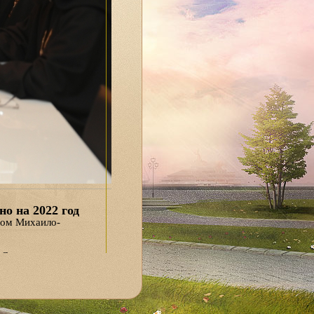
о на 2022 год
ром Михаило-
 Суворов, директор
мационно-
во главного храма