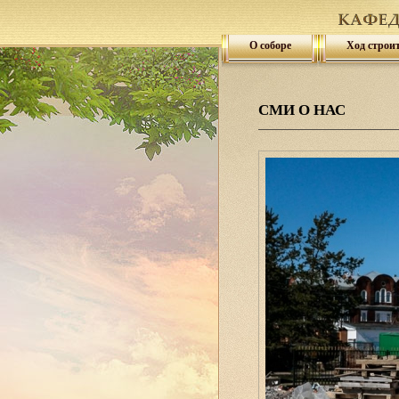
О соборе
Ход строи
СМИ О НАС