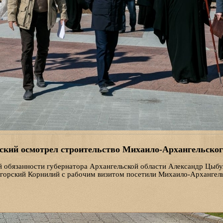
кий осмотрел строительство Михаило-Архангельског
обязанности губернатора Архангельской области Александр Цыбу
горский Корнилий с рабочим визитом посетили Михаило-Архангел
толице Поморья.
ама Дмитрий Яскорский рассказал руководителям о работах, которы
рии строительства.
 высоко оценил качество выполняемых работ и проектных решений