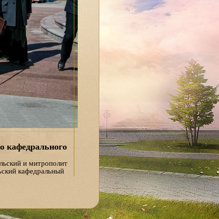
о кафедрального
льский и митрополит
ьский кафедральный
е сейчас
, — подчеркнул