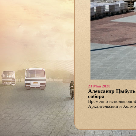
23 Мая 2020
Александр Цыбульс
собора
Временно исполняющий 
Архангельский и Холмо
собор, строящийся в с
Главный архитектор хр
выполняются, и об исто
«Александр Витальевич