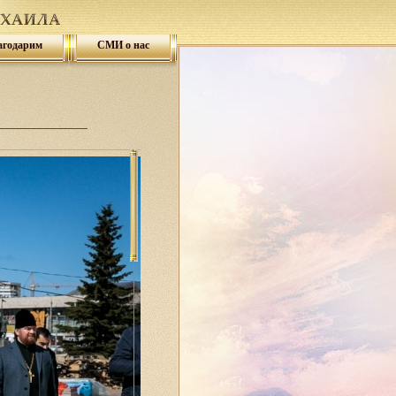
агодарим
СМИ о нас