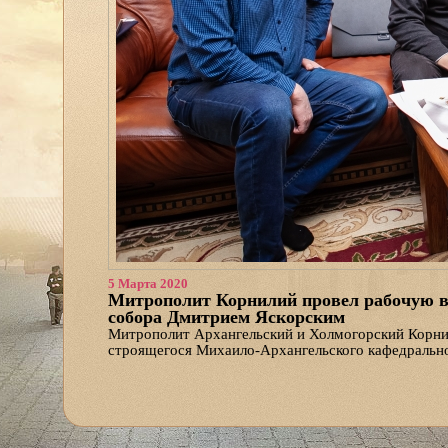
5 Марта 2020
Митрополит Корнилий провел рабочую в
собора Дмитрием Яскорским
Митрополит Архангельский и Холмогорский Корни
строящегося Михаило-Архангельского кафедральн
«Обсуждался проект крестильного храма строящег
глава епархиальной пресс-службы игумен Варлаам 
Напомним, подготовка к строительству Михаило-Ар
по благословению Святейшего Патриарха Алексия I