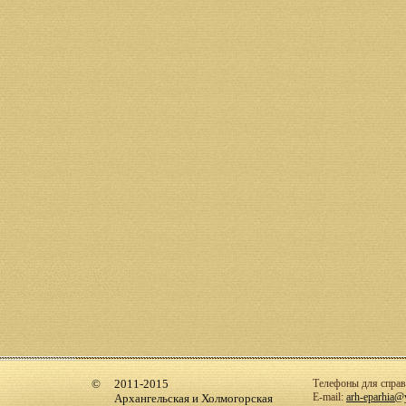
2011-2015
Телефоны для справо
E-mail:
arh-eparhia@
Архангельская и Холмогорская