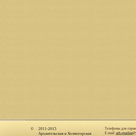
2011-2015
Телефоны для справо
E-mail:
arh-eparhia@
Архангельская и Холмогорская