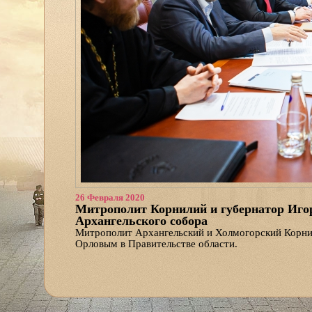
26 Февраля 2020
Митрополит Корнилий и губернатор Иго
Архангельского собора
Митрополит Архангельский и Холмогорский Корнил
Орловым в Правительстве области.
На встрече присутствовали первый заместитель гу
Алсуфьев, главный архитектор собора Дмитрий Яс
акционерного общества «Архангельскгражданреко
Архангельский Кафедральный собор» протоиерей В
протоиерей Валерий Суворов.