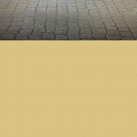
«На встрече обсудили план продолжения строитель
Орлов отметил, что возведение собора он будет к
возможные увеличения сроков строительства», — 
службы игумен Варлаам (Дульский).
Напомним, подготовка к строительству Михаило-Ар
по благословению Святейшего Патриарха Алексия I
Холмогорский Тихон освятил закладной камень в ос
началось активное возведение стен. Тогда же по б
корректировки. Согласно окончательному варианту
Строительство Михаило-Архангельского кафедраль
предприятий, организаций и жителей региона.
Возврат к списку