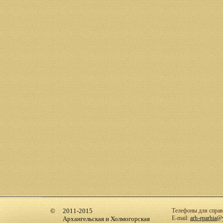
2011-2015
Телефоны для справо
E-mail:
arh-eparhia@
Архангельская и Холмогорская