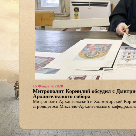
15 Февраля 2020
Митрополит Корнилий обсудил с Дмитри
Архангельского собора
Митрополит Архангельский и Холмогорский Корни
строящегося Михаило-Архангельского кафедральн
интерьеров первого этажа главного храма Поморья
«Мы также обсудили композицию образов в иконост
иконы, — рассказал Дмитрий Яскорский. — Кроме 
располагаться на фасадах собора».