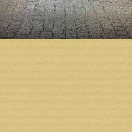
Как мы сообщали ранее, деревянный пятиярусный и
традиционном для Русского Севера стиле, с глубо
святых напишут в академическом стиле.
Напомним, подготовка к строительству Михаило-Ар
по благословению Святейшего Патриарха Алексия I
Холмогорский Тихон освятил закладной камень в ос
началось активное возведение стен. Тогда же по б
корректировки. Согласно окончательному варианту
Строительство Михаило-Архангельского кафедраль
предприятий, организаций и жителей региона.
Возврат к списку