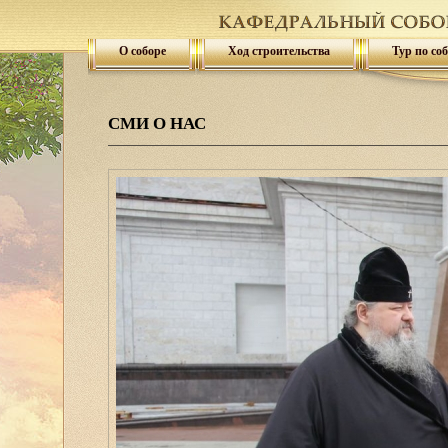
О соборе
Ход строительства
Тур по со
СМИ О НАС