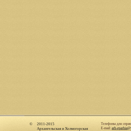
2011-2015
Телефоны для справо
E-mail:
arh-eparhia@
Архангельская и Холмогорская