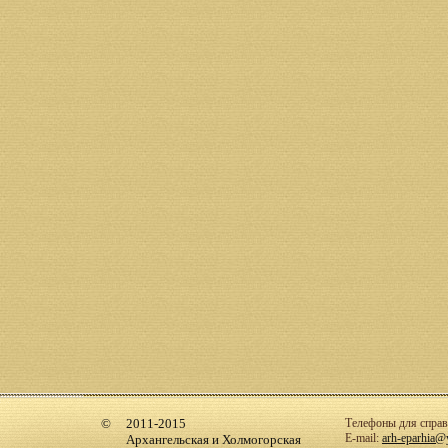
2011-2015
Телефоны для справо
E-mail:
arh-eparhia@
Архангельская и Холмогорская