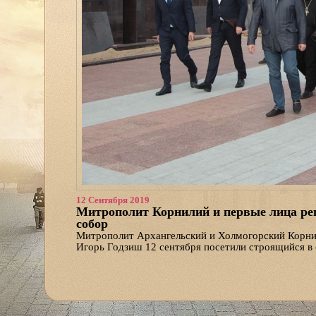
12 Сентября 2019
Митрополит Корнилий и первые лица рег
собор
Митрополит Архангельский и Холмогорский Корнил
Игорь Годзиш 12 сентября посетили строящийся 
собор.
На встрече также присутствовали первый заместит
директоров АО «Архгражданреконструкция» Серге
Архангельский кафедральный собор» Эдуард Белов