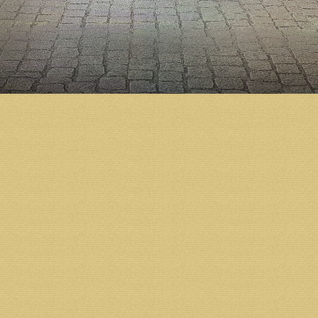
Главный архитектор здания Дмитрий Яскорский рас
верхнем и нижнем храмах собора, осмотрели церк
Глава города Игорь Годзиш отметил, что большую 
концу 2019 года: «Будет установлено ограждение,
территории, подсветка фасада. В следующем году 
территории, находящейся около храма – площади 
вокзала и территории у дивизиона пограничных ст
Митрополит Корнилий отметил, что жители города 
можно раньше: «Думаю, что в скором времени, мо
богослужения на первом этаже, в нижнем приделе, 
здесь пребывать в молитве к Господу Богу».
Напомним, подготовка к строительству Михаило-Ар
по благословению Святейшего Патриарха Алексия I
Холмогорский Тихон освятил закладной камень в ос
началось активное возведение стен. Тогда же по б
корректировки. Согласно окончательному варианту
Строительство Михаило-Архангельского кафедраль
предприятий, организаций и жителей региона.
Возврат к списку