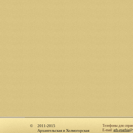
2011-2015
Телефоны для справо
E-mail:
arh-eparhia@
Архангельская и Холмогорская