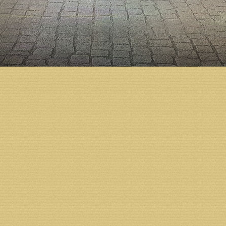
икону Христа «Спас Вседержитель». Внутри здания,
мрамором пола и стен. Также ведутся сантехничес
Отметим, что соборная площадь освободится от ст
пребывать в холмогорском Рембуеве, а другая — н
бизнесмен Валерий Смирнов, попечитель епархиал
Напомним, что подготовка к строительству Михаил
году по благословению Святейшего Патриарха Алек
ноября 2008 года освятил закладной камень в осно
активное возведение стен. Тогда же по благослове
Новый храм будет вмещать до трех тысяч человек.
Строительство кафедрального собора ведется все
жителей региона.
Фото Ивана Малыгина.
Возврат к списку