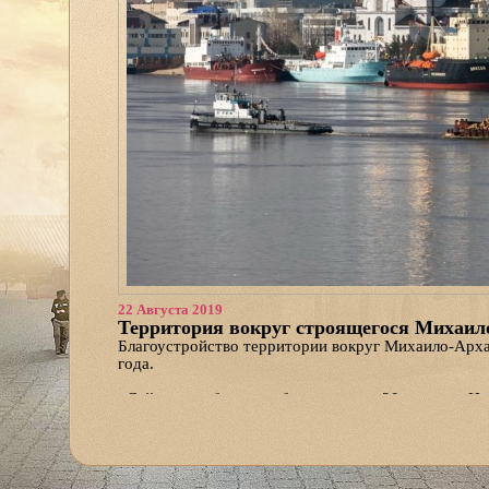
22 Августа 2019
Территория вокруг строящегося Михаило
Благоустройство территории вокруг Михаило-Арха
года.
«Сейчас на объекте работают около 20 человек. Н
начали подготовку основания для монтажа нового,
готовится основание под покрытие территории асф
представитель генподрядчика — группы компаний
Он также добавил, что в сентябре на западном фа