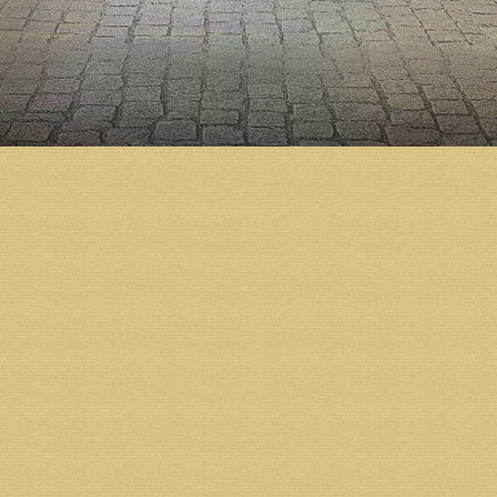
частности закончены эскизы северного и южного ве
Напомним, что подготовка к строительству Михаил
году по благословению Святейшего Патриарха Алек
Холмогорский Тихон освятил закладной камень в ос
началось активное возведение стен. Тогда же по б
корректировки. Согласно окончательному варианту
Строительство Михаило-Архангельского кафедраль
предприятий, организаций и жителей региона.
Фото Александра Малаховского.
Возврат к списку