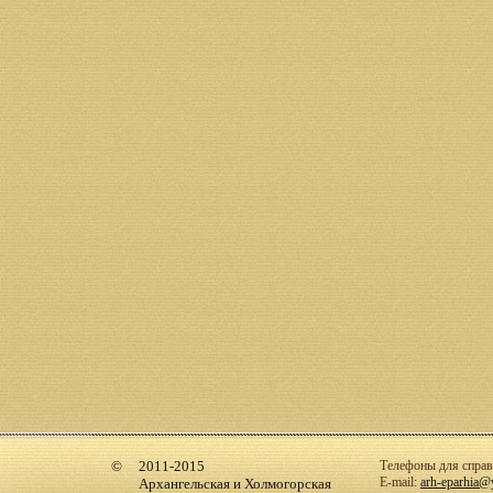
2011-2015
Телефоны для справо
E-mail:
arh-eparhia@
Архангельская и Холмогорская