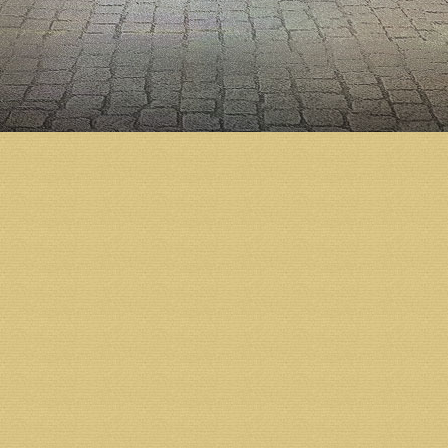
каноническом стиле, иконы напишут на сусальном 
Также московские мастера завершат оформление ал
седалища, а также трон на Горнее место.
Отметим, что летом 2019 года завершится благоус
«Перед зданием Сурского подворья запланирована
иной подход к движению автотранспорта на площа
безопасность для пешеходов и удобство для автом
Неухоженные сейчас территории между собором и 
речным вокзалом должны превратиться в уютные с
благоустройстве участок набережной между причал
набережную с красивой лестницей к реке».
Разработанный Дмитрием Яскорским проект рекон
градостроительным советом при главе Архангельс
*
— хоросами называются одноярусные или много
форме обода колеса. Хорос символизирует звезды
церковных светильников.
Возврат к списку