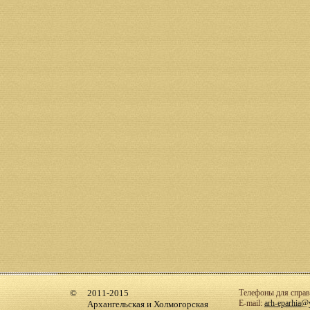
2011-2015
Телефоны для справо
E-mail:
arh-eparhia@
Архангельская и Холмогорская