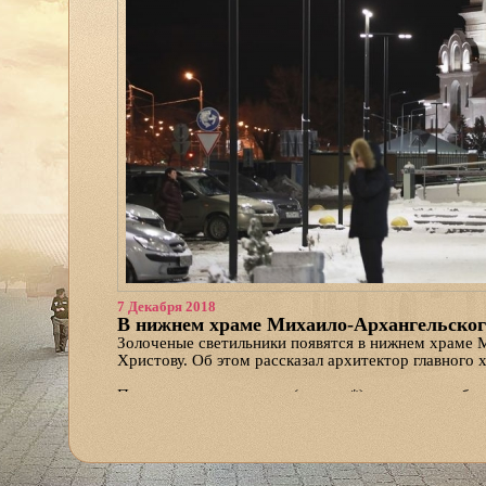
7 Декабря 2018
В нижнем храме Михаило-Архангельского
Золоченые светильники появятся в нижнем храме 
Христову. Об этом рассказал архитектор главного
Подвесные светильники (хоросы*) и настенные бра
индивидуальным проектам. Эта же компания выпол
стилизованный под белый мрамор и украшенный зо
«Это умеренно-барочный иконостас, не совсем в 
пояснил диакон Иоанн Иванов, сотрудник предпри