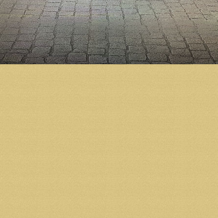
фонтан с двумя чашами, из которых струи перебра
ангелов, выполненных из специального стекла, а у
Иоанну Кронштадтскому. Левее собора в парковой
для отдыха, а на выходе к Северной Двине — набе
площади остается возможность размещения как сце
В целом подход к формированию концепции и пред
архитекторами, градостроителями и руководством 
которого проводятся работы по благоустройству —
проектному бюро. Поэтому специалисты уже после
техзадания учесть необходимость расширения трот
до ул. Иоанна Кронштадтского. Кроме того, было 
продумать, каким образом уберечь скульптуры и 
на сайте администрации города.
«Мы видим интересную и красивую картину того, 
масштабная работа, которая в любом случае потреб
заявляться на федеральное финансирование по как
Поэтому сейчас наши усилия будут направлены на 
проекта», — сказал глава Архангельска Игорь Годз
Источник:
http://arhcity.ru
Возврат к списку