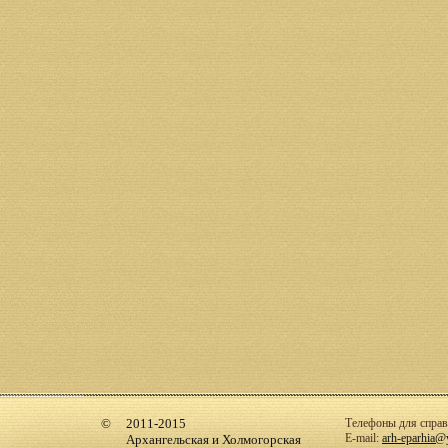
2011-2015
Телефоны для справо
E-mail:
arh-eparhia@
Архангельская и Холмогорская