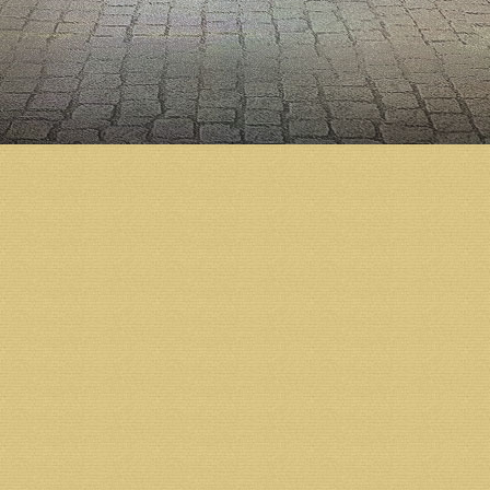
Одна из подписчиц этого сообщества в комментари
получила от администраторов такой ответ: «Экску
будем ждать, когда собор откроется».
Напомним, что подготовка к строительству Михаил
году по благословению Святейшего Патриарха Алек
Холмогорский Тихон освятил закладной камень в ос
началось активное возведение стен. Тогда же по б
корректировки. Согласно окончательному варианту
Строительство Михаило-Архангельского кафедраль
предприятий, организаций и жителей региона.
Пожертвования на строительство принимаются в ч
расчетный счет фонда «Михаило-Архангельский к
Получатель: Местная православная религиозная о
кафедрального собора г. Архангельска Архангельс
Юридический и почтовый адрес получателя: 163002 
Тел.: 8 (931) 413 30 80,
Тел./факс: 8 (8182) 68 07 73
Фото:
https://vk.com/kraeved29