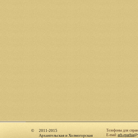
2011-2015
Телефоны для справо
E-mail:
arh-eparhia@
Архангельская и Холмогорская