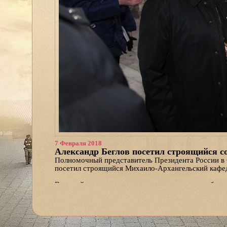
7 Февраля 2018
Александр Беглов посетил строящийся с
Полномочный представитель Президента России в 
посетил строящийся Михаило-Архангельский кафед
Высокий гость, посмотрев на выполненную работу,
главного храма. Александра Беглова сопровождал 
Игорь Орлов, главный федеральный инспектор по 
кафедрального храма Дмитрий Яскорский.
«На соборе еще очень много работы, в основном 