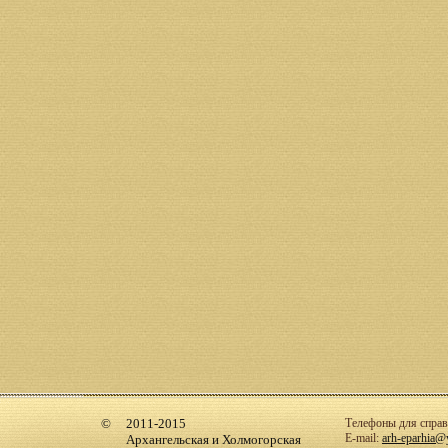
2011-2015
Телефоны для справо
E-mail:
arh-eparhia@
Архангельская и Холмогорская