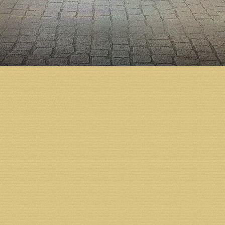
воздуха, вентиляции. Сделана внутренняя разводка
подключению собора к водоснабжению. Также спец
церкви», — рассказал Дмитрий Яскорский.
Строительство собора ведется только на пожертво
Дмитрий Яскорский: «Я призываю организации и го
века, хочется использовать самые долговечные ма
послужить без перекладки как минимум 800 лет».
Также Александр Беглов посетил в Архангельске Н
Напомним, что подготовка к строительству Михаил
году по благословению Святейшего Патриарха Алек
Холмогорский Тихон освятил закладной камень в ос
началось активное возведение стен. Тогда же по б
корректировки. Согласно окончательному варианту
Строительство Михаило-Архангельского кафедраль
предприятий, организаций и жителей региона.
Пожертвования на строительство принимаются в ч
расчетный счет фонда «Михаило-Архангельский к
Получатель: Местная православная религиозная ор
собора г. Архангельска Архангельской и Холмогор
Юридический и почтовый адрес получателя: 163002 