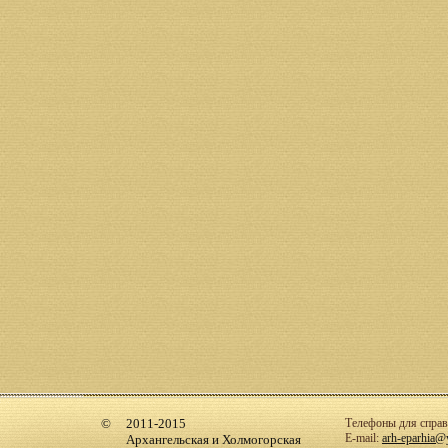
2011-2015
Телефоны для справо
E-mail:
arh-eparhia@
Архангельская и Холмогорская