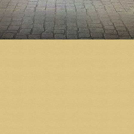
рассказал архитектор собора Дмитрий Яскорский. 
притворной части, разработано большое количест
«Создан проект светильников для верхнего храма,
инвентарные металлические леса для росписи бара
По словам архитектора, перед Новым годом внутр
экстренных случаев, для тушения возгораний, си
сигнализации. Сейчас почти завершен монтаж подв
«Рад сообщить, что к началу 2018 года строители
чугунным литьем фонари, которые будут освещать
Возврат к списку