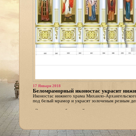
17 Января 2018
Беломраморный иконостас украсит нижн
Иконостас нижнего храма Михаило-Архангельского
под белый мрамор и украсят золоченым резным дек
«Это умеренно-барочный иконостас, не совсем в 
пояснил диакон Иоанн Иванов, сотрудник предприя
благоукрашением главного храма Поморья. — Обра
иконы напишут на сусальном золоте».
Концепция центрального иконостаса верхнего храм