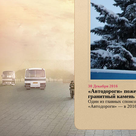
30 Декабря 2016
«Автодороги» поже
гранитный камень
Один из главных спонс
«Автодороги» — в 2016
В частности, предприят
ступени и плитку. Обща
«"Автодороги" помогают
нам в дар, — рассказа