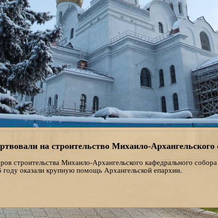
ртвовали на строительство Михаило-Архангельского 
оров строительства Михаило-Архангельского кафедрального собо
 году оказали крупную помощь Архангельской епархии.
ие пожертвовало для покрытия стилобата собора гранитный камень,
я стоимость переданного компанией товара — около пяти миллионо
 в строительстве собора не первый год, предприятие закупает мат
л священник Алексий Гринь, исполнительный директор фонда "Миха