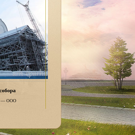
собора
ра — ООО
 в том числе
в рублей.
ериалы и передает
ило-Архангельский