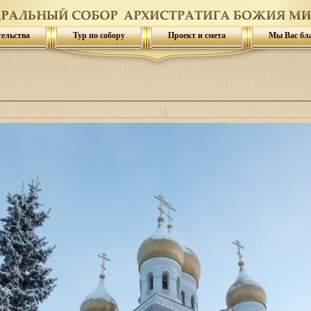
тельства
Тур по собору
Проект и смета
Мы Вас бл