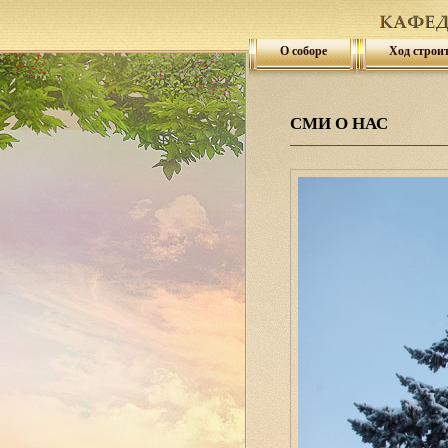
О соборе
Ход строи
СМИ О НАС