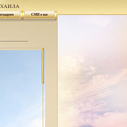
агодарим
СМИ о нас