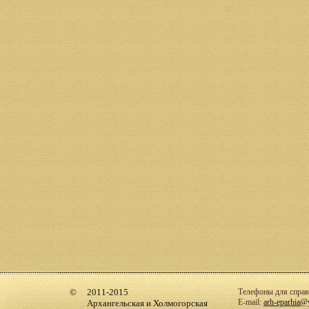
2011-2015
Телефоны для справо
E-mail:
arh-eparhia@
Архангельская и Холмогорская