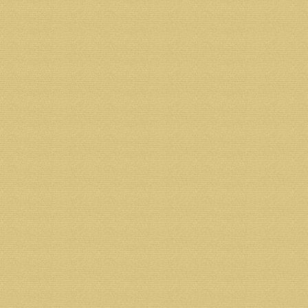
Юридический и почтовый адрес получателя: 163002 
Тел.: 8 (931) 413-30-80,
Тел./факс: 8 (8182) 68-07-73
ИНН 2901101086 КПП 290101001
ОГРН 1032902531485
Банк получателя: Отделение №8637 Сбербанка Росс
БИК 041117601
Р/С 40703810404000000899
К/С 30101810100000000601
Назначение платежа:пожертвование
Реквизиты фонда:
Получатель: Некоммерческая организация Фонд «
Адрес получателя: 163002 г.Архангельск, ул.Ильинс
ИНН 2901134885 КПП 290101001