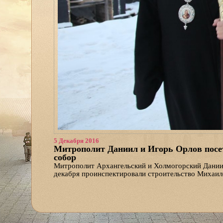
5 Декабря 2016
Митрополит Даниил и Игорь Орлов пос
собор
Митрополит Архангельский и Холмогорский Дании
декабря проинспектировали строительство Михаил
«Речь идет о том, чтобы построить не еще одну цер
будет духовным центром всего Русского Севера, и
подобного сегодня на Арктической территории Рос
время. Очень хотелось бы, чтобы он был достоин и