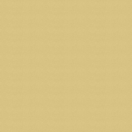
ОГРН 1052901034922
Банк получателя: Филиал СЗРУ ПАО "МИнБ" г.Арх
БИК 041117748
К/С 30101810500000000748
Р/С 40703810300320000587
Назначение платежа: пожертвование на строитель
Адрес банка: 163000 г.Архангельск, ул.Поморская д
ИНН банка 7725039953
КПП банка 290102001
ОГРН банка 1027739179160
Возврат к списку