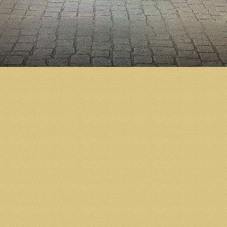
По словам Игоря Орлова, в следующем году начнет
о сроках окончания строительства в целом: «2017 
провести чин великого освящения. Мы говорили с 
смотреть правде в глаза, благодаря неуемной эне
году собираемся ряд событий здесь отметить моли
Архитектор храма Дмитрий Яскорский отметил, чт
«Губернатор обещал помочь, и он свое слово держи
материалов для интерьеров нижнего храма. Это д
работы на первом этаже», — сказал Дмитрий Яскор
Во время посещения собора губернатор региона д
«Журнала Московской Патриархии» Дмитрию Ано
Напомним, что подготовка к строительству Михаил
году по благословению Святейшего Патриарха Алек
Холмогорский Тихон освятил закладной камень в ос
началось активное возведение стен. Тогда же по б
корректировки. Согласно окончательному варианту
Строительство Михаило-Архангельского кафедраль
предприятий, организаций и жителей региона.
Пожертвования на строительство принимаются в ч
расчетный счет фонда «Михаило-Архангельский к
Получатель: Местная православная религиозная ор
собора г. Архангельска Архангельской и Холмогор