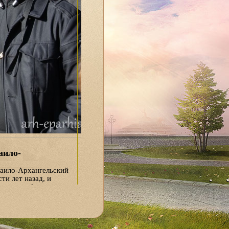
аило-
аило-Архангельский
ти лет назад, и
нденты побывали
чти 70 метров,
урналистам
к Алексей Гринь. —