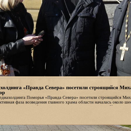
холдинга «Правда Севера» посетили строящийся Мих
ор
едиахолдинга Поморья «Правда Севера» посетили строящийся Мих
тивная фаза возведения главного храма области началась около шес
посещают его в наиболее значимые этапы строительства. Корреспо
ем клиросе (балконе) и поднялись на звонницу, откуда, с высоты по
столицы Севера.
 нижний храм, его планируем сдать зимой 2017 года, — пояснил ж
ор фонда "Михаило-Архангельский кафедральный собор" священни