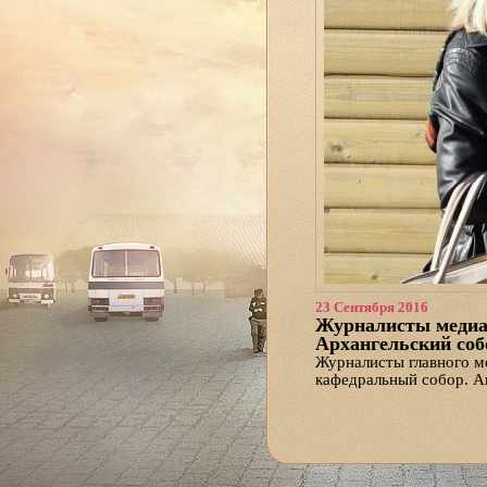
23 Сентября 2016
Журналисты медиа
Архангельский соб
Журналисты главного м
кафедральный собор. Ак
представители прессы 
внутри здания на верхн
открывается панорама 
«Сначала будет открыт
исполнительный директ