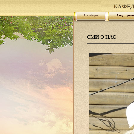
О соборе
Ход строи
СМИ О НАС