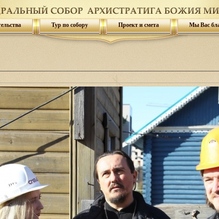
тельства
Тур по собору
Проект и смета
Мы Вас бл