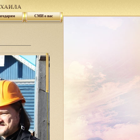
агодарим
СМИ о нас