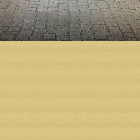
Собор Архистратига Божия Михаила станет украше
возможности для духовного просвещения северян и
воскресная школа, библиотека, зал для культурно-
служба социальной помощи, молодежные кружки и 
Строительство Михаило-Архангельского кафедраль
предприятий, организаций и жителей региона.
Пожертвования на строительство принимаются в ч
расчетный счет фонда «Михаило-Архангельский к
Получатель: Местная православная религиозная о
кафедрального собора г. Архангельска Архангельс
Юридический и почтовый адрес получателя:
163002 г. Архангельск, ул.Ильинская д.5.
Тел.: 8 (931) 413-30-80,
Тел./факс: 8 (8182) 68-07-73
ИНН 2901101086 КПП 290110108
ОГРН 1032902531485
Банк получателя: Архангельское ОСБ №8637 г. Арх