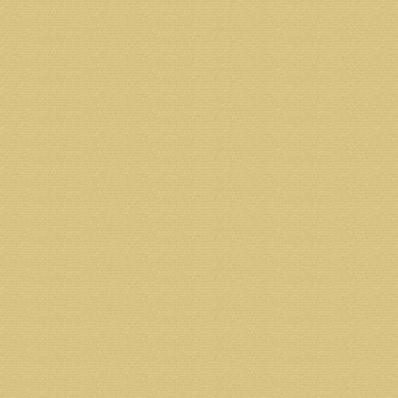
БИК 041117601
Р/С 40703810404000000899
К/С 30101810100000000601
Назначение платежа: пожертвование.
Реквизиты фонда:
Получатель: Некоммерческая организация Фонд «
Адрес получателя: 163002 г.Архангельск, ул.Ильинс
ИНН 2901134885 КПП 290134001
ОГРН1052901034922
Банк получателя: Филиал СЗРУ ОАО "МИнБ" г.Арх
БИК 041117748
К/С 30101810500000000748
Р/С 40703810300320000587
Назначение платежа: пожертвование на строитель