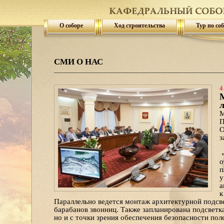
О соборе
Ход строительства
Тур по со
СМИ О НАС
4
М
л
М
П
О
з
«
о
п
у
а
к
Параллельно ведется монтаж архитектурной подсве
барабанов звонниц. Также запланирована подсветка
но и с точки зрения обеспечения безопасности пол