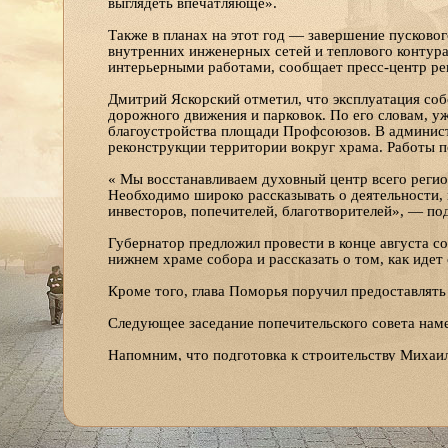
выглядеть впечатляюще».
Также в планах на этот год — завершение пусково
внутренних инженерных сетей и теплового контура
интерьерными работами, сообщает пресс-центр рег
Дмитрий Яскорский отметил, что эксплуатация соб
дорожного движения и парковок. По его словам, у
благоустройства площади Профсоюзов. В админис
реконструкции территории вокруг храма. Работы п
« Мы восстанавливаем духовный центр всего регио
Необходимо широко рассказывать о деятельности, 
инвесторов, попечителей, благотворителей», — по
Губернатор предложил провести в конце августа с
нижнем храме собора и рассказать о том, как идет
Кроме того, глава Поморья поручил предоставлять 
Следующее заседание попечительского совета нам
Напомним, что подготовка к строительству Михаил
году по благословению Святейшего Патриарха Алек
Холмогорский Тихон освятил закладной камень в ос
началось активное возведение стен. Тогда же по б
корректировки. Согласно окончательному варианту