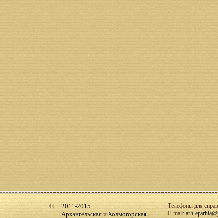
2011-2015
Телефоны для справо
E-mail:
arh-eparhia@
Архангельская и Холмогорская