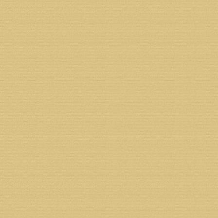
Адрес банка: 163000 г. Архангельск, ул. Поморская
ИНН банка 7725039953
КПП банка 290102001
ОГРН банка 1027739179160
Фото:
http://dvinaland.ru
Возврат к списку