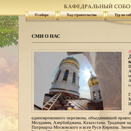
О соборе
Ход строительства
Тур по со
СМИ О НАС
2
Д
к
В
А
м
А
с
Г
М
И
А
единовременного перезвона, объединившей правос
Молдавии, Азербайджана, Казахстана. Традиция за
Патриарха Московского и всея Руси Кирилла. Зво