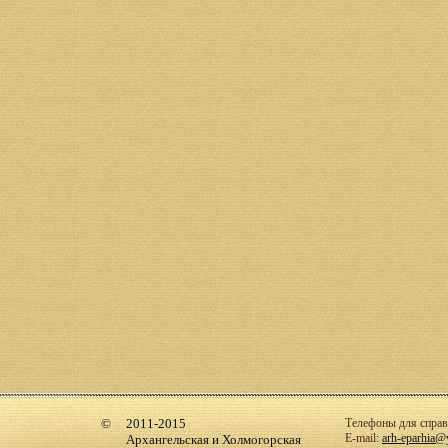
2011-2015
Телефоны для справо
E-mail:
arh-eparhia@
Архангельская и Холмогорская