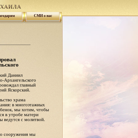
агодарим
СМИ о нас
ировал
льского
кий Даниил
о-Архангельского
ровождал главный
рий Яскорский.
льство храма
дания: в многоэтажных
ебенок, мы хотим, чтобы
тся в утробе матери
ы ведутся с молитвой.
го сооружения мы