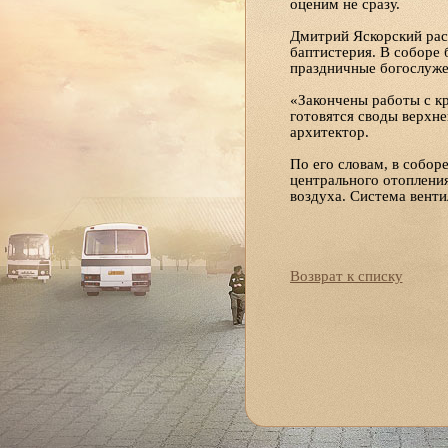
оценим не сразу.
Дмитрий Яскорский расс
баптистерия. В соборе 
праздничные богослужен
«Закончены работы с кр
готовятся своды верхн
архитектор.
По его словам, в собор
центрального отоплени
воздуха. Система вент
Возврат к списку