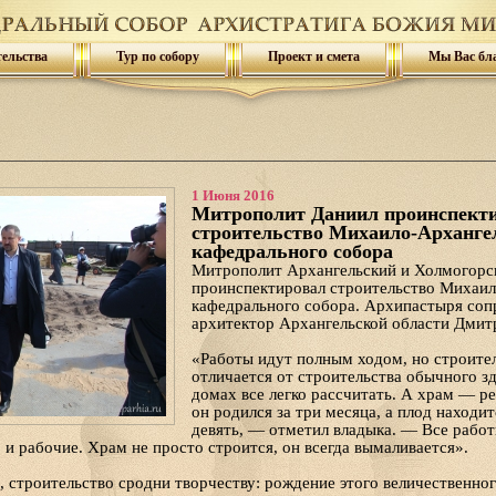
тельства
Тур по собору
Проект и смета
Мы Вас бл
1 Июня 2016
Митрополит Даниил проинспект
строительство Михаило-Арханге
кафедрального собора
Митрополит Архангельский и Холмогорс
проинспектировал строительство Михаил
кафедрального собора. Архипастыря соп
архитектор Архангельской области Дмит
«Работы идут полным ходом, но строите
отличается от строительства обычного з
домах все легко рассчитать. А храм — р
он родился за три месяца, а плод находи
девять, — отметил владыка. — Все работ
 и рабочие. Храм не просто строится, он всегда вымаливается».
, строительство сродни творчеству: рождение этого величественно