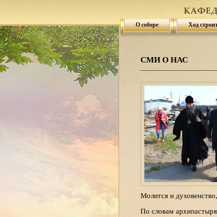
О соборе
Ход строи
СМИ О НАС
Молится и духовенство,
По словам архипастыря