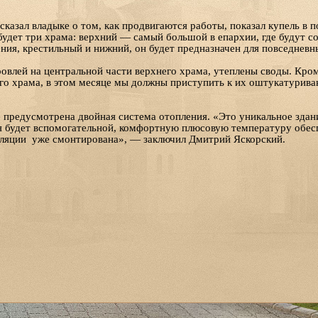
казал владыке о том, как продвигаются работы, показал купель в
будет три храма: верхний — самый большой в епархии, где будут с
ия, крестильный и нижний, он будет предназначен для повседневн
овлей на центральной части верхнего храма, утеплены своды. Кро
его храма, в этом месяце мы должны приступить к их оштукатурив
е предусмотрена двойная система отопления. «Это уникальное здан
я будет вспомогательной, комфортную плюсовую температуру обесп
иляции уже смонтирована», — заключил Дмитрий Яскорский.