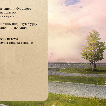
 помещении будущего
овершаться
ых служб.
ме того, под штукатурку
анию», — пояснил
ие. Система
ечит подача теплого