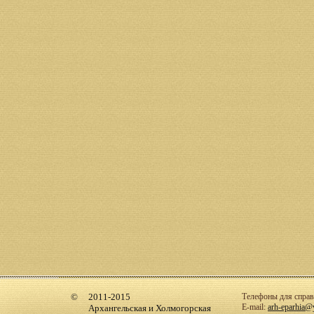
2011-2015
Телефоны для справо
E-mail:
arh-eparhia@
Архангельская и Холмогорская