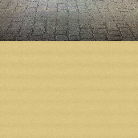
предприятий, организаций и жителей региона.
Пожертвования на строительство принимаются в ч
расчетный счет фонда «Михаило-Архангельский к
Получатель: Местная православная религиозная о
кафедрального собора г. Архангельска Архангельс
Юридический и почтовый адрес получателя:
163002 г. Архангельск, ул.Ильинская д.5.
Тел.: 8 (931) 413-30-80,
Тел./факс: 8 (8182) 68-07-73
ИНН 2901101086 КПП 290110108
ОГРН 1032902531485
Банк получателя: Архангельское ОСБ №8637 г. Арх
БИК 041117601
Р/С 40703810404000000899
К/С 30101810100000000601