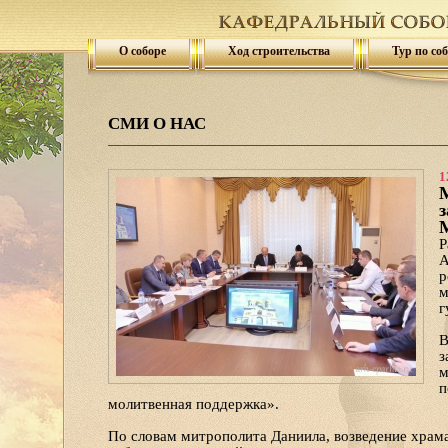
О соборе
Ход строительства
Тур по со
СМИ О НАС
1
М
з
М
Р
А
р
м
г
В
з
м
п
молитвенная поддержка».
По словам митрополита Даниила, возведение храма