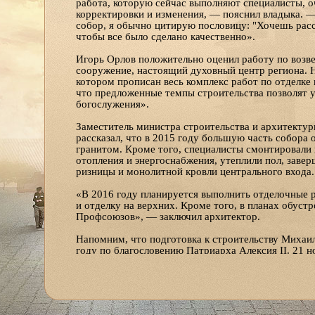
работа, которую сейчас выполняют специалисты, о
корректировки и изменения, — пояснил владыка. — 
собор, я обычно цитирую пословицу: "Хочешь расс
чтобы все было сделано качественно».
Игорь Орлов положительно оценил работу по возве
сооружение, настоящий духовный центр региона. 
котором прописан весь комплекс работ по отделке 
что предложенные темпы строительства позволят у
богослужения».
Заместитель министра строительства и архитектур
рассказал, что в 2015 году большую часть собора
гранитом. Кроме того, специалисты смонтировали
отопления и энергоснабжения, утеплили пол, зав
ризницы и монолитной кровли центрального входа.
«В 2016 году планируется выполнить отделочные р
и отделку на верхних. Кроме того, в планах обус
Профсоюзов», — заключил архитектор.
Напомним, что подготовка к строительству Михаил
году по благословению Патриарха Алексия II. 21 
Тихон освятил закладной камень в основание строи
возведение стен. Тогда же по благословению влады
окончательному варианту новый храм должен вмещ
Строительство Михаило-Архангельского кафедраль