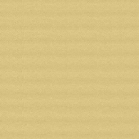
Назначение платежа: пожертвование.
Реквизиты фонда:
Получатель: Некоммерческая организация Фонд «
Адрес получателя: 163002 г.Архангельск, ул.Ильинс
ИНН 2901134885 КПП 290134001
ОГРН1052901034922
Банк получателя: Филиал СЗРУ ОАО "МИнБ" г.Арх
БИК 041117748
К/С 30101810500000000748
Р/С 40703810300320000587
Назначение платежа: пожертвование на строитель
Адрес банка: 163000 г. Архангельск, ул. Поморская
ИНН банка 7725039953
КПП банка 290102001