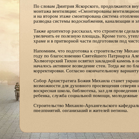
По словам Дмитрия Яскорского, продолжаются вн
монтажа вентиляции: «Смонтированы вентиляционн
и на втором этаже смонтирована система отоплени
разводка системы водоснабжения, канализации и э
Также архитектор рассказал, что строители сделал
увеличить ее полезную площадь. Кроме того, утеп
храме и в притворной части подготовили под чист
Напомним, что подготовка к строительству Михаил
году по благословению Святейшего Патриарха Алек
Холмогорский Тихон освятил закладной камень в ос
началось активное возведение стен. Тогда же по б
корректировки. Согласно окончательному варианту
Собор Архистратига Божия Михаила станет украше
возможности для духовного просвещения северян и
воскресная школа, библиотека, зал для проведения
ребенка, служба социальной помощи, молодежные 
Строительство Михаило-Архангельского кафедраль
предприятий, организаций и жителей региона.
Пожертвования на строительство принимаются в ч
расчетный счет фонда «Михаило-Архангельский к
Получатель: Местная православная религиозная о