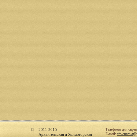
2011-2015
Телефоны для справо
E-mail:
arh-eparhia@
Архангельская и Холмогорская