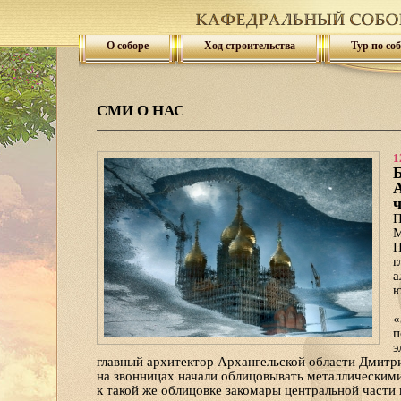
О соборе
Ход строительства
Тур по со
СМИ О НАС
1
А
ч
П
М
П
г
а
ю
«
п
э
главный архитектор Архангельской области Дмитр
на звонницах начали облицовывать металлическим
к такой же облицовке закомары центральной части 