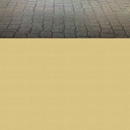
кафедрального собора г. Архангельска Архангельс
Юридический и почтовый адрес получателя:
163002 г. Архангельск, ул.Ильинская д.5.
Тел.: 8 (931) 413-30-80,
Тел./факс: 8 (8182) 68-07-73
ИНН 2901101086 КПП 290110108
ОГРН 1032902531485
Банк получателя: Архангельское ОСБ №8637 г. Арх
БИК 041117601
Р/С 40703810404000000899
К/С 30101810100000000601
Назначение платежа: пожертвование.
Реквизиты фонда:
Получатель: Некоммерческая организация Фонд «