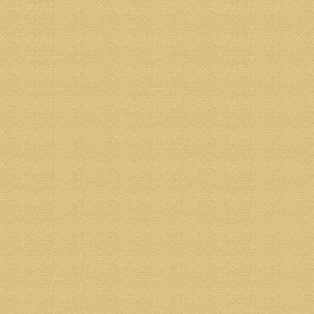
Адрес получателя: 163002 г.Архангельск, ул.Ильинс
ИНН 2901134885 КПП 290134001
ОГРН1052901034922
Банк получателя: Филиал СЗРУ ОАО "МИнБ" г.Арх
БИК 041117748
К/С 30101810500000000748
Р/С 40703810300320000587
Назначение платежа: пожертвование на строитель
Адрес банка: 163000 г. Архангельск, ул. Поморская
ИНН банка 7725039953
КПП банка 290102001
ОГРН банка 1027739179160
Фото Игоря Хамьянова.
(
https://fotki.yandex.ru/next/users/khamyanov1/alb