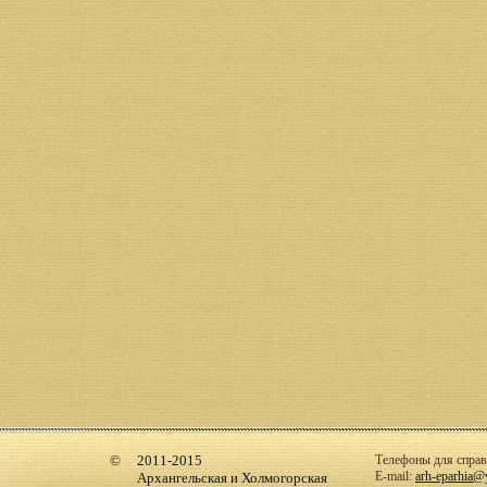
2011-2015
Телефоны для справо
E-mail:
arh-eparhia@
Архангельская и Холмогорская