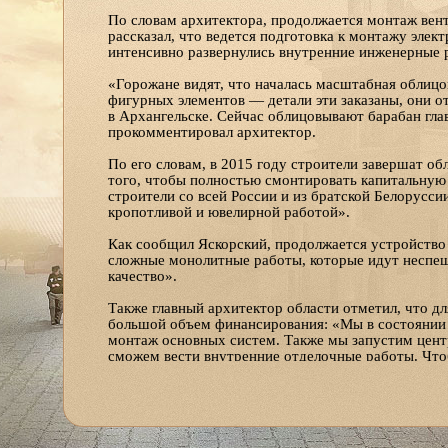
По словам архитектора, продолжается монтаж вен
рассказал, что ведется подготовка к монтажу элек
интенсивно развернулись внутренние инженерные 
«Горожане видят, что началась масштабная облиц
фигурных элементов — детали эти заказаны, они о
в Архангельске. Сейчас облицовывают барабан гла
прокомментировал архитектор.
По его словам, в 2015 году строители завершат об
того, чтобы полностью смонтировать капитальную 
строители со всей России и из братской Белорусс
кропотливой и ювелирной работой».
Как сообщил Яскорский, продолжается устройство
сложные монолитные работы, которые идут неспеш
качество».
Также главный архитектор области отметил, что д
большой объем финансирования: «Мы в состоянии 
монтаж основных систем. Также мы запустим центра
сможем вести внутренние отделочные работы. Что
все инженерные системы, завершить облицовку фа
рублей».
Архангельская епархия и власти региона призыва
предприятий продолжать жертвовать на строительс