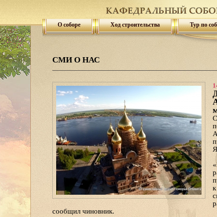
О соборе
Ход строительства
Тур по со
СМИ О НАС
1
Д
А
м
С
п
А
п
Я
«
р
п
к
с
р
сообщил чиновник.