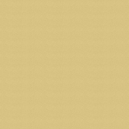
К/С 30101810500000000748
Р/С 40703810300320000587
Назначение платежа: пожертвование на строитель
Адрес банка: 163000 г. Архангельск, ул. Поморская
ИНН банка 7725039953
КПП банка 290102001
ОГРН банка 1027739179160
Возврат к списку