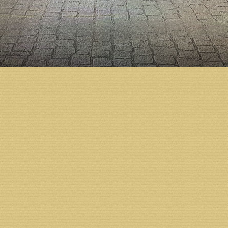
Подготовка к строительству Михаило-Архангельско
благословению Святейшего Патриарха Алексия II. 
Тихон освятил закладной камень в основание строи
возведение стен. Тогда же по благословению влады
окончательному варианту новый храм должен вмещ
Собор Архистратига Божия Михаила станет украше
возможности для духовного просвещения и социаль
школа, библиотека, зал для проведения культурно-
служба социальной помощи, молодежные кружки и 
Строительство Михаило-Архангельского кафедраль
предприятий, организаций и жителей региона.
Пожертвования на строительство принимаются в ч
расчетный счет фонда «Михаило-Архангельский к
Получатель: Местная православная религиозная ор
собора г. Архангельска Архангельской и Холмогор
Юридический и почтовый адрес получателя:
163002 г. Архангельск, ул.Ильинская д.5.
Тел.: 8 (931) 413-30-80,
Тел./факс: 8 (8182) 68-07-73