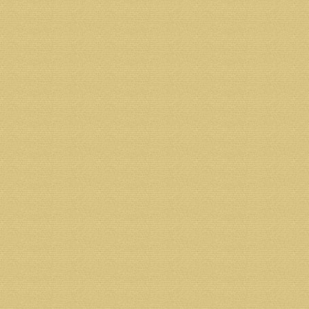
ИНН 2901101086 КПП 290110108
ОГРН 1032902531485
Банк получателя: Архангельское ОСБ №8637 г. Арх
БИК 041117601
Р/С 40703810404000000899
К/С 30101810100000000601
Назначение платежа: пожертвование.
Реквизиты фонда:
Получатель: Некоммерческая организация Фонд «
Адрес получателя: 163002 г.Архангельск, ул.Ильинс
ИНН 2901134885 КПП 290134001
ОГРН1052901034922
Банк получателя: Филиал СЗРУ ОАО "МИнБ" г.Арх
БИК 041117748