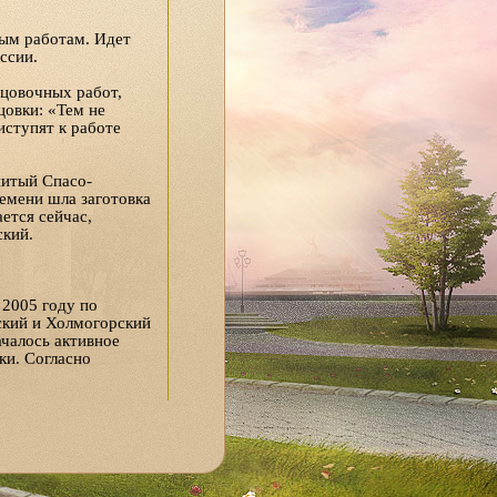
ым работам. Идет
ссии.
ицовочных работ,
цовки: «Тем не
иступят к работе
нитый Спасо-
емени шла заготовка
ется сейчас,
ский.
 2005 году по
ский и Холмогорский
ачалось активное
ки. Согласно
ит новые
вовать воскресная
матери и ребенка,