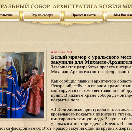
тельства
Тур по собору
Проект и смета
Мы Вас бл
4 Марта 2015
Белый мрамор с уральского мес
закупили для Михаило-Архангель
Завершается разработка проекта интерье
Михаило-Архангельского кафедрального 
Как сообщил главный архитектор област
Яскорский, сейчас в главном храме стол
монтируется система вентиляции и обору
пункт. В нижнем храме собора демонтир
покрытие пола.
«В Волгодонске приступили к изготовле
кровельного покрытия из нитрита титана,
имитировать темную медь. Закуплен бел
уральского месторождения Коелга. В нал
цовки фасадов камня. Этот мрамор закупил один из крупных жертв