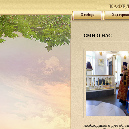
О соборе
Ход строи
СМИ О НАС
необходимого для обли