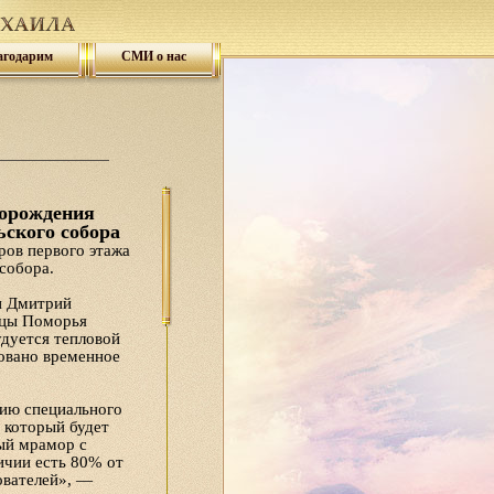
агодарим
СМИ о нас
торождения
ского собора
ров первого этажа
собора.
и Дмитрий
ицы Поморья
дуется тепловой
овано временное
нию специального
 который будет
ый мрамор с
ичии есть 80% от
ователей», —