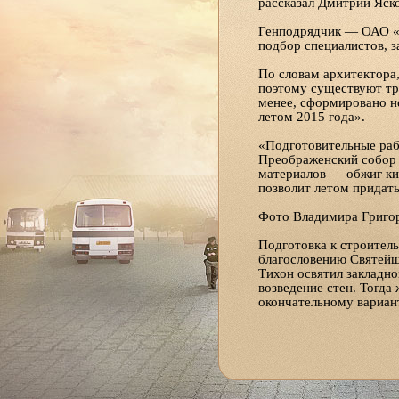
рассказал Дмитрий Яск
Генподрядчик — ОАО «А
подбор специалистов, з
По словам архитектора,
поэтому существуют тр
менее, сформировано не
летом 2015 года».
«Подготовительные раб
Преображенский собор 
материалов — обжиг кир
позволит летом придат
Фото Владимира Григор
Подготовка к строитель
благословению Святейше
Тихон освятил закладно
возведение стен. Тогда
окончательному вариан
Собор Архистратига Бо
возможности для духовн
школа, библиотека, зал
служба социальной пом