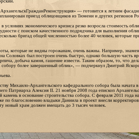
орский.
рхангельскГражданРеконструкция» — готовится к летним фасадн
апланирован приезд облицовщиков из Тюмени и других регионов Ро
 в условиях экономического кризиса резко возросла стоимость обл
удности с поиском качественного подрядчика для выполнения обли
сколько бригад общей численностью более 40 человек, которые пр
оты, которые не видны горожанам, очень важны. Например, знаме
на Соловках был построен очень быстро, однако большую часть вр
пича, добыча камня, гашение извести. Таким образом, то, что дела
ь собору более завершенный облик», — подчеркнул Дмитрий Яскор
ьева.
ству Михаило-Архангельского кафедрального собора была начата в
го Патриарха Алексия II. 21 ноября 2008 года епископ Архангель
й камень в основание строительства собора. С февраля 2011 года н
 же по благословению владыки Даниила в проект внесли корректиров
ту новый храм должен вмещать до 3 тысяч человек.
жия Михаила станет украшением Архангельска, а также предостав
ого просвещения и социального служения. На его базе будут дейст
 для проведения культурно-просветительских мероприятий, комната 
ощи, молодежные кружки и многое другое.