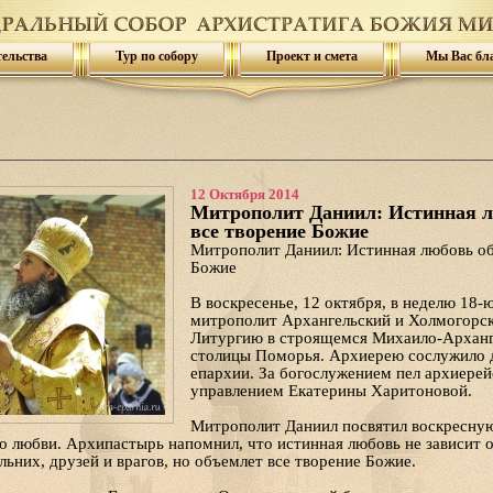
тельства
Тур по собору
Проект и смета
Мы Вас бл
12 Октября 2014
Митрополит Даниил: Истинная л
все творение Божие
Митрополит Даниил: Истинная любовь об
Божие
В воскресенье, 12 октября, в неделю 18-
митрополит Архангельский и Холмогорс
Литургию в строящемся Михаило-Арханг
столицы Поморья. Архиерею сослужило 
епархии. За богослужением пел архиерей
управлением Екатерины Харитоновой.
Митрополит Даниил посвятил воскресну
о любви. Архипастырь напомнил, что истинная любовь не зависит о
льних, друзей и врагов, но объемлет все творение Божие.