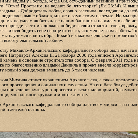
и мы видим у Господа, когда Он, осужденный безвинно и пригвожд
о: "Отче! Прости им, не ведают бо, что творят" (Лк. 23:34). И выш
л владыка. - Добродетель любви, словно лестница, восходящая до не
 поднялись выше облаков, мы же с вами стоим на земле. Но мы при
едь мы не умеем любить даже наших ближних и не имеем в себе ис
что прежде всего мы должны победить свои страсти - гнев, вражду,
е – и освободить свое сердце от всего, что мешает нам любить. То
 мы научимся видеть образ Божий в каждом человеке и с молитвой
а высоту евангельской любви».
ству Михаило-Архангельского кафедрального собора была начата в
го Патриарха Алексия II. 21 ноября 2008 года епископ Архангель
й камень в основание строительства собора. С февраля 2011 года н
 же по благословению владыки Даниила в проект внесли корректиров
ту новый храм должен вмещать до 3 тысяч человек.
жия Михаила станет украшением Архангельска, а также предостав
ого просвещения и социального служения. На его базе будут дейст
 для проведения культурно-просветительских мероприятий, комната 
ощи, молодежные кружки и многое другое.
-Архангельского кафедрального собора идет всем миром – на пож
ий и жителей региона.