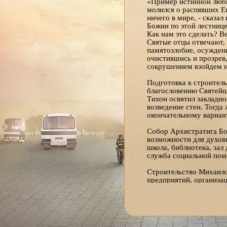
«Пример истинной любв
молился о распявших Ег
ничего в мире, - сказа
Божии по этой лестнице
Как нам это сделать? В
Святые отцы отвечают, 
памятозлобие, осуждени
очистившись и прозрев,
сокрушением взойдем н
Подготовка к строитель
благословению Святейше
Тихон освятил закладно
возведение стен. Тогда
окончательному вариан
Собор Архистратига Бо
возможности для духовн
школа, библиотека, зал
служба социальной пом
Строительство Михаило
предприятий, организац
Возврат к списку