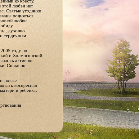
енный ко кресту,
е этой любви нет
бес. Святые угодники
званы подняться.
тинной любви.
 обиду,
гда, духовно
 и сердечным
 2005 году по
ский и Холмогорский
ачалось активное
ки. Согласно
ит новые
вовать воскресная
матери и ребенка,
ертвования