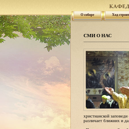
О соборе
Ход строи
СМИ О НАС
христианской заповеди 
различает ближних и да