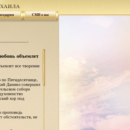
агодарим
СМИ о нас
юбовь объемлет
ъемлет все творение
ю по Пятидесятнице,
кий Даниил совершил
ельском соборе
духовенство
ский хор под
ю проповедь
т обстоятельств, не