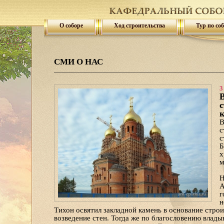
О соборе
Ход строительства
Тур по со
СМИ О НАС
3
В
к
В
с
с
Б
х
м
Н
А
г
н
Тихон освятил закладной камень в основание строи
возведение стен. Тогда же по благословению влады