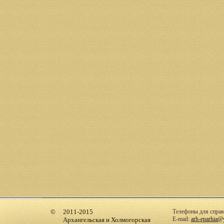
2011-2015
Телефоны для справо
E-mail:
arh-eparhia@
Архангельская и Холмогорская