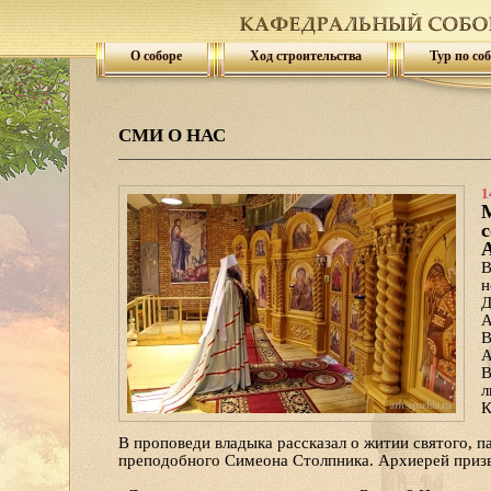
О соборе
Ход строительства
Тур по со
СМИ О НАС
1
М
А
В
н
Д
А
В
А
В
л
К
В проповеди владыка рассказал о житии святого, п
преподобного Симеона Столпника. Архиерей приз