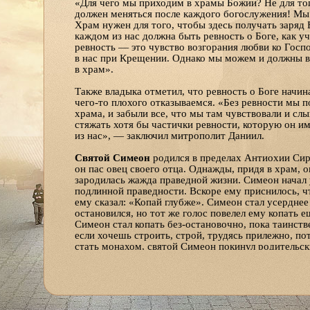
«Для чего мы приходим в храмы Божии? Не для тог
должен меняться после каждого богослужения! Мы
Храм нужен для того, чтобы здесь получать заряд
каждом из нас должна быть ревность о Боге, как у
ревность — это чувство возгорания любви ко Госп
в нас при Крещении. Однако мы можем и должны во
в храм».
Также владыка отметил, что ревность о Боге начин
чего-то плохого отказываемся. «Без ревности мы 
храма, и забыли все, что мы там чувствовали и с
стяжать хотя бы частички ревности, которую он и
из нас», — заключил митрополит Даниил.
Святой Симеон
родился в пределах Антиохии Сири
он пас овец своего отца. Однажды, придя в храм, о
зародилась жажда праведной жизни. Симеон начал у
подлинной праведности. Вскоре ему приснилось, чт
ему сказал: «Копай глубже». Симеон стал усердне
остановился, но тот же голос повелел ему копать е
Симеон стал копать без-остановочно, пока таинств
если хочешь строить, строй, трудясь прилежно, по
стать монахом, святой Симеон покинул родительски
провел некоторое время в монашеских подвигах мо
подвигов он уединился в сирийскую пустыню. Зде
подвижничества: «столпни-чества». Построив столп
лишил себя возможности прилечь и отдохнуть. Сто
непрерывно молился и размышлял о Боге. Кроме с