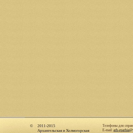
2011-2015
Телефоны для справо
E-mail:
arh-eparhia@
Архангельская и Холмогорская