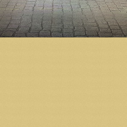
много лишений: дождь, зной и стужу. Питался он 
добрые люди.
Его необычайный подвиг стал известен во многих с
Аравии, Персии, Армении, Грузии, Италии, Испани
его вдохновенным наставлениям, многие язычники
крещение.
Святой Симеон сподобился дара исцелять душевны
Феодосий II Младший (408-450 гг.) очень уважал п
император скончался, его вдова царица Евдокия 
признавали во Христе две природы — Божескую и
Симеон вразумил царицу, и она опять стала правос
в одежде простолюдина тайно посещал преподобно
Маркиан созвал в Халкидоне IV Вселенский собор 
Святой Симеон жил более ста лет и скончался во в
Православная Церковь в богослужении, посвященн
земным ангелом и светильником вселенной».
Возврат к списку