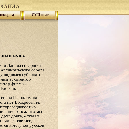
агодарим
СМИ о нас
вный купол
кий Даниил совершил
Архангельского собора.
у поднялся губернатор
вный архитектор
ректор фирмы-
 Киткин.
есенная Господом на
еста нет Воскресения,
несправедливостью.
инание о том, что мы
друг друга, - сказал
ь чище, светлее,
ются к могучей русской