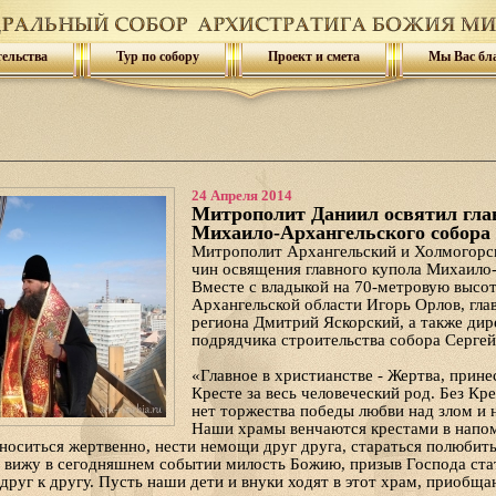
тельства
Тур по собору
Проект и смета
Мы Вас бл
24 Апреля 2014
Митрополит Даниил освятил гла
Михаило-Архангельского собора
Митрополит Архангельский и Холмогорс
чин освящения главного купола Михаило-
Вместе с владыкой на 70-метровую высот
Архангельской области Игорь Орлов, гла
региона Дмитрий Яскорский, а также ди
подрядчика строительства собора Сергей
«Главное в христианстве - Жертва, прин
Кресте за весь человеческий род. Без Кр
нет торжества победы любви над злом и 
Наши храмы венчаются крестами в напом
носиться жертвенно, нести немощи друг друга, стараться полюбить 
 вижу в сегодняшнем событии милость Божию, призыв Господа стат
друг к другу. Пусть наши дети и внуки ходят в этот храм, приобща