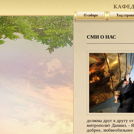
О соборе
Ход строи
СМИ О НАС
должны друг к другу от
митрополит Даниил. - Я
добрее, любвеобильнее 