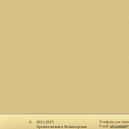
2011-2015
Телефоны для справо
E-mail:
arh-eparhia@
Архангельская и Холмогорская