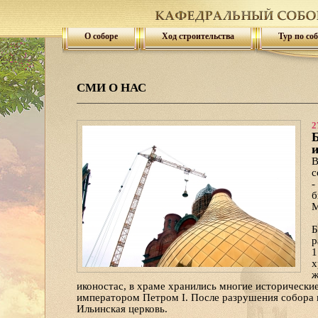
О соборе
Ход строительства
Тур по со
СМИ О НАС
2
Б
и
В
с
-
б
М
Б
р
1
х
ж
иконостас, в храме хранились многие исторические
императором Петром I. После разрушения собора 
Ильинская церковь.