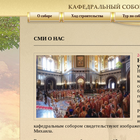
О соборе
Ход строительства
Тур по со
СМИ О НАС
2
Н
у
Н
к
к
с
б
г
н
Р
и
и
кафедральным собором свидетельствуют изображен
Михаила.