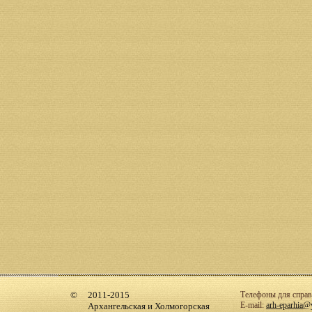
2011-2015
Телефоны для справо
E-mail:
arh-eparhia@
Архангельская и Холмогорская