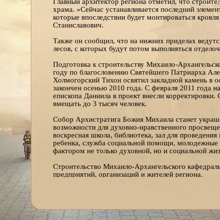
Главный архитектор региона отметил, что строите
храма. «Сейчас устанавливается последний элемен
которые впоследствии будет монтироваться кровля
Станиславович.
Также он сообщил, что на нижних приделах ведутс
лесов, с которых будут потом выполняться отдело
Подготовка к строительству Михаило-Архангельско
году по благословению Святейшего Патриарха Алек
Холмогорский Тихон освятил закладной камень в о
закончен осенью 2010 года. С февраля 2011 года н
епископа Даниила в проект внесли корректировки.
вмещать до 3 тысяч человек.
Собор Архистратига Божия Михаила станет украше
возможности для духовно-нравственного просвещен
воскресная школа, библиотека, зал для проведения
ребенка, служба социальной помощи, молодежные 
фактором не только духовной, но и социальной жиз
Строительство Михаило-Архангельского кафедраль
предприятий, организаций и жителей региона.
Пожертвования на строительство собора принимаю
площади Профсоюзов или на расчетный счет фонд
Получатель: Местная православная религиозна