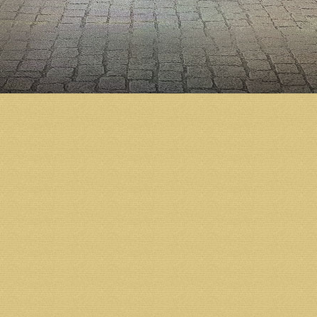
кафедрального собора г. Архангельска Арханг
Церкви.
Юридический и почтовый адрес получателя:
163002 г.Архангельск, ул.Ильинская д.5.
Тел.: 8 (931) 413-30-80,
Тел./факс: 8 (8182) 68-07-73
ИНН 2901101086 КПП 290110108
ОГРН 1032902531485
Банк получателя: Архангельское ОСБ №8637 г. Арх
БИК 041117601
Р/С 40703810404000000899
К/С 30101810100000000601
Назначение платежа: пожертвование.
Реквизиты фонда:
Получатель: Некоммерческая организация Фон