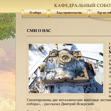
О соборе
Ход строительства
Тур по со
СМИ О НАС
8
С
М
О
з
М
А
А
э
«
в
б
в
Смонтированы две металлические винтовые лестни
собора», - рассказал Дмитрий Яскорский.