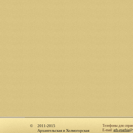
2011-2015
Телефоны для справо
E-mail:
arh-eparhia@
Архангельская и Холмогорская