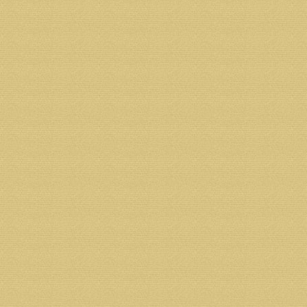
Адрес получателя: 163002 г.Архангельск, ул.Ильинс
ИНН 2901134885 КПП 290134001
ОГРН1052901034922
Банк получателя: Филиал СЗРУ ОАО "МИнБ" г.Арх
БИК 041117748
К/С 30101810500000000748
Р/С 40703810300320000587
Назначение платежа: пожертвование на строитель
Адрес банка: 163000 г. Архангельск, ул. Поморская
ИНН банка 7725039953
КПП банка 290102001
ОГРН банка 1027739179160
Возврат к списку