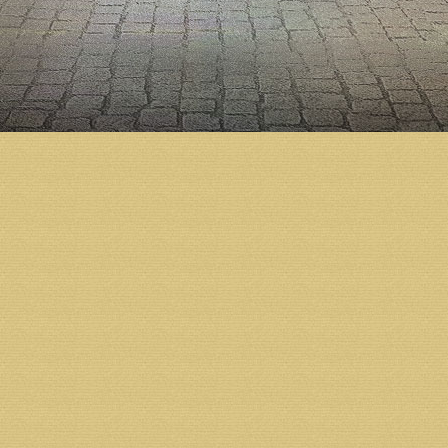
· 12:00 – Акафист святой блаженной Матроне Мос
· 14:00 – Акафист святителю Амвросию Медиолан
Расписание богослужений в часовне святителя 
пароходства):
Понедельник, среда, пятница:
· 13:00 – Акафист Тихвинской иконе Пресвятой Б
Вторник, четверг:
· 13:00 – Акафист святителю Тихону, Патриарху М
Суббота:
· 13:00 – Панихида
Воскресенье:
· 13:00 - Акафист святителю Николаю Чудотворцу
Возврат к списку