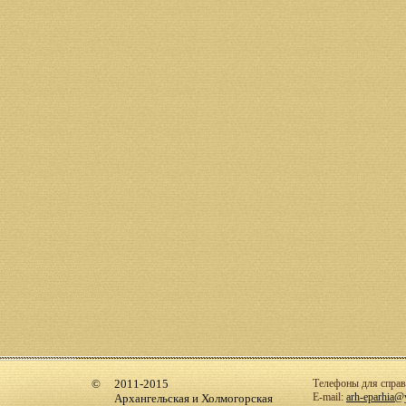
2011-2015
Телефоны для справо
E-mail:
arh-eparhia@
Архангельская и Холмогорская