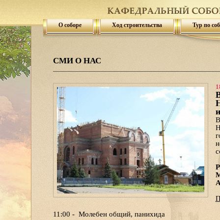
О соборе
Ход строительства
Тур по со
СМИ О НАС
1
В
Н
и
В
Н
г
н
с
Р
М
А
П
11:00 - Молебен общий, панихида