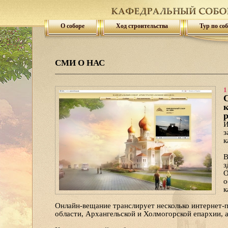
О соборе
Ход строительства
Тур по со
СМИ О НАС
1
С
к
И
з
к
В
з
О
о
к
Онлайн-вещание транслирует несколько интернет-
области, Архангельской и Холмогорской епархии, 