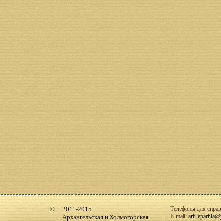
2011-2015
Телефоны для справо
E-mail:
arh-eparhia@
Архангельская и Холмогорская