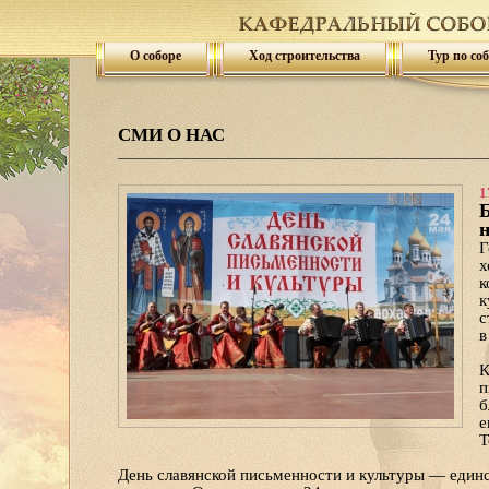
О соборе
Ход строительства
Тур по со
СМИ О НАС
1
Б
н
Г
х
к
к
с
в
К
п
б
е
Т
День славянской письменности и культуры — един