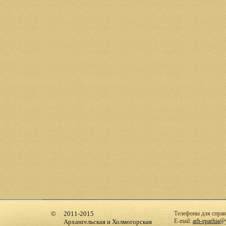
2011-2015
Телефоны для справо
E-mail:
arh-eparhia@
Архангельская и Холмогорская