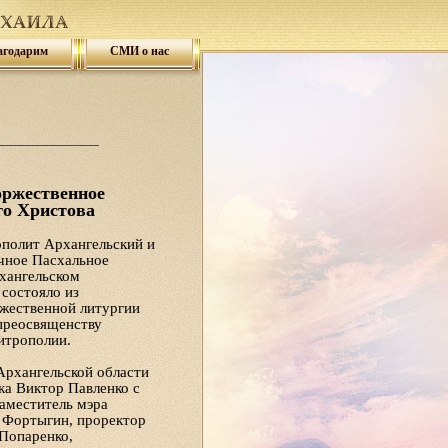
агодарим
СМИ о нас
ржественное
го Христова
ополит Архангельский и
чное Пасхальное
хангельском
состояло из
жественной литургии
преосвященству
итрополии.
Архангельской области
ка Виктор Павленко с
заместитель мэра
 Фортыгин, проректор
Попаренко,