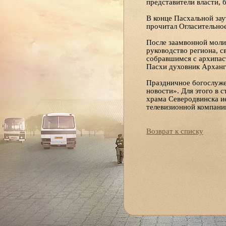
представители власти, 
В конце Пасхальной за
прочитал Огласительное
После заамвонной моли
руководство региона, 
собравшимся с архипас
Пасхи духовник Арханг
Праздничное богослуже
новости». Для этого в 
храма Северодвинска и
телевизионной компани
Возврат к списку