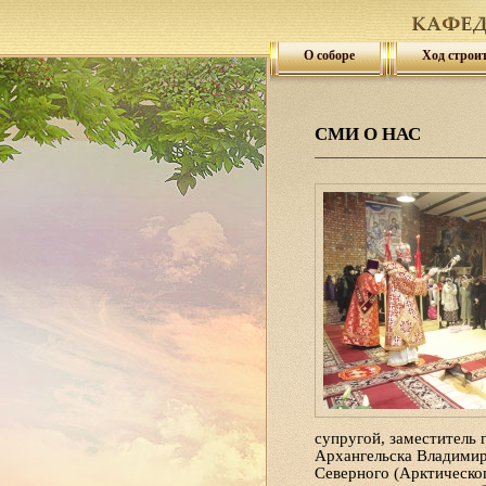
О соборе
Ход строи
СМИ О НАС
супругой, заместитель 
Архангельска Владимир
Северного (Арктическо