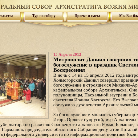
тельства
Тур по собору
Проект и смета
Мы Вас бл
15 Апреля 2012
Митрополит Даниил совершил то
богослужение в праздник Светло
Воскресения
В ночь с 14 на 15 апреля 2012 года митр
Холмогорский Даниил совершил праздни
богослужение в строящемся Михаило-Ар
кафедральном соборе Архангельска. Оно 
полунощницы, Пасхальной заутрени и Бо
святителя Иоанна Златоуста. Его Высоко
сослужило духовенство Архангельской м
За богослужением молились губернатор 
Игорь Орлов с супругой, мэр Архангельс
губернатора по развитию Соловецкого архипелага Роман Балашов, 
 Гармашов, председатель областного Собрания депутатов Виталий
го) федерального университета по информационной политике Яков 