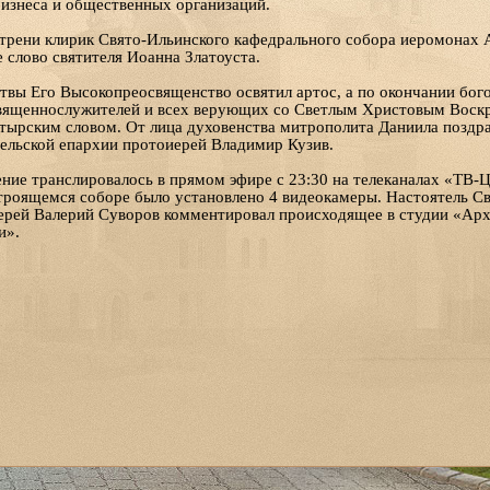
бизнеса и общественных организаций.
утрени клирик Свято-Ильинского кафедрального собора иеромонах 
 слово святителя Иоанна Златоуста.
твы Его Высокопреосвященство освятил артос, а по окончании бог
священнослужителей и всех верующих со Светлым Христовым Воскр
тырским словом. От лица духовенства митрополита Даниила поздра
ельской епархии протоиерей Владимир Кузив.
ние транслировалось в прямом эфире с 23:30 на телеканалах «ТВ-
строящемся соборе было установлено 4 видеокамеры. Настоятель С
ерей Валерий Суворов комментировал происходящее в студии «Арх
и».