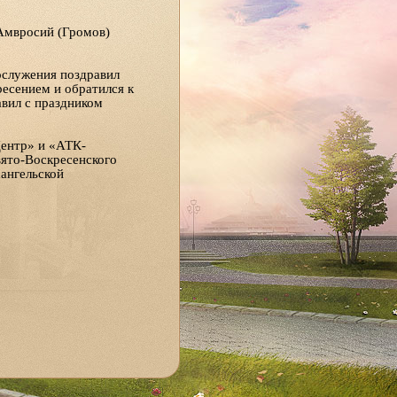
Амвросий (Громов)
ослужения поздравил
есением и обратился к
вил с праздником
Центр» и «АТК-
вято-Воскресенского
ангельской