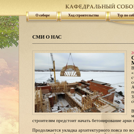
О соборе
Ход строительства
Тур по со
СМИ О НАС
2
С
М
В
«
с
с
А
п
З
с
В
м
строителям предстоит начать бетонирование арки
Продолжается укладка архитектурного пояса по вс