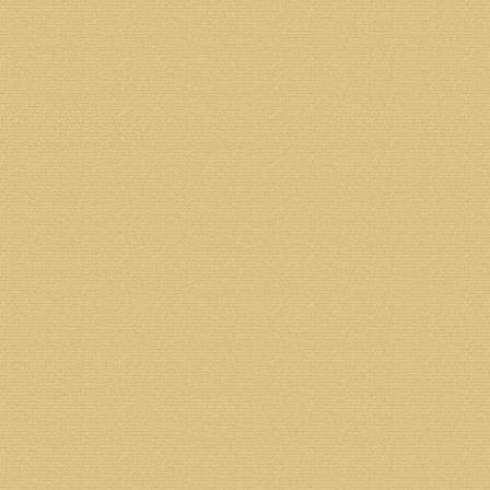
К/С
30101810500000000748
Р/С
40703810300320000587
Назначение платежа:
пожертвование на строител
Адрес банка: 163000 г.Архангельск, ул.Поморская д
ИНН банка 7725039953
КПП банка 290102001
ОГРН банка 1027739179160
Стадия строительства:
идет возведение 3-го этаж
Возврат к списку