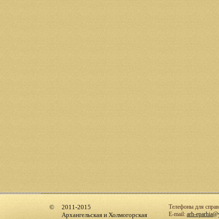
2011-2015
Телефоны для справо
E-mail:
arh-eparhia@
Архангельская и Холмогорская