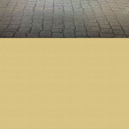
Тел./факс: 8 (8182) 68-07-73
ИНН
2901101086
КПП
290101001
ОГРН 1032902531485
Банк получателя
:
Отделение №8637 Сбербанка Росс
БИК
041117601
Р/С
40703810404000000899
К/С
30101810100000000601
Назначение платежа
:
пожертвование.
Реквизиты:
Получатель
:
Некоммерческая организация Фонд
Адрес получателя: 163002 г.Архангельск, ул.Ильинс
ИНН
2901134885
КПП
290134001
ОГРН 1052901034922
Банк получателя
: Филиал СЗРУ ОАО "МИнБ" г.Арх
БИК
041117748