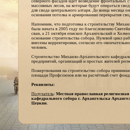
северного фасадов идет возведение фронтальных с
массивных лесов, на которые будут опираться сво
для свода центрального алтаря. До конца месяца о
основания потолка и армированию перекрытия сво
Напомним, что подготовка к строительству Михаил
была начата в 2005 году по благословению Святей
сваи, а 21 октября епископ Архангельский и Холм
основание строительства собора. Нулевой цикл раб
внесены корректировки, согласно его окончательн
человек.
Строительство Михаило-Архангельского кафедраль
предприятий, организаций и простых жителей реги
Пожертвования на строительство собора принимаю
площади Профсоюзов или на расчётный счет фонд
Реквизиты:
Получатель
:
Местная православная религиозная
кафедрального собора г. Архангельска Арханг
Церкви
.
Юридический и почтовый адрес получателя:
163002 г.Архангельск, ул.Ильинская д.5.
Тел.: 8 (931) 413-30-80,