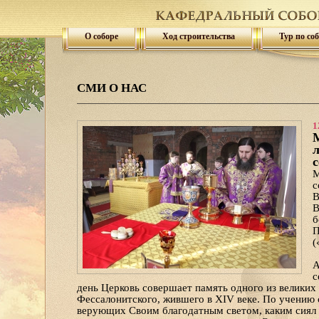
О соборе
Ход строительства
Тур по со
СМИ О НАС
1
М
л
с
М
с
В
В
б
П
(
А
с
день Церковь совершает память одного из великих
Фессалонитского, жившего в XIV веке. По учению с
верующих Своим благодатным светом, каким сиял н