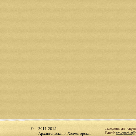
2011-2015
Телефоны для справо
E-mail:
arh-eparhia@
Архангельская и Холмогорская