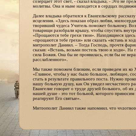
созерцает этот свет, - сказал владыка. - Это не пр
молитвы. Она и ныне находится в сердцах подвиж
Далее владыка обратился к Евангельскому рассказ
исцеления. «Здесь показан образ любви, милосерди
творивший чудеса Учитель поможет больному. Возл
товарищи разобрали крышу, чтобы спустить внутрь
«Прощаются тебе грехи твои». Находящиеся здесь 
«прощаются тебе грехи» или сказать «встань и ход
митрополит Даниил. – Тогда Господь, прочтя фари
сказав: «Встань, возьми постель твою и ходи». На г
сила Божия. Она бы не проявилась, если бы не вер
расслабленного».
Мы также поможем близким, если приведем их ко Х
«Главное, чтобы у нас было большое, любящее, сос
стать в результате правильного поста. Нужно прок
нашу больную душу, как Он увидел несчастного рас
Евангелие говорит о труде друзей больного, об их
нашей душе - это тот больной, которого приносим 
реагируют Его святые».
Митрополит Даниил также напомнил, что чудотвор
находится в строящемся Михаило-Архангельском х
чтобы поддержать Православную веру, укрепить ж
христианские подвиги, особенно в Святую спасите
Божественную благодать и хранили ее. Нужно моли
рассказывать Ей о своих грехах, трудностях и радо