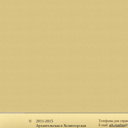
2011-2015
Телефоны для справо
E-mail:
arh-eparhia@
Архангельская и Холмогорская