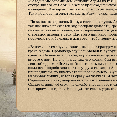
«Сегодня мы вспоминаем изгнание Адама из Рая, Г
отстранил его от Себя. На земле происходит нечто
изолируют. Изолируют, не потому что люди злые, 
Так и Господь изгоняет Адама из Рая», - сказал вла
«Покаяние не единичный акт, а состояние души. Ад
так или иначе причастен злу, несправедливости, гр
человеческая не что иное, как возвращение блудног
стараемся изменить себя. Для этого нам надо прой
поступок, но и болезнь, и для того, чтобы вернуть
«Вспоминается случай, описанный в литературе: лю
грехе Адама. Проповедь слушали молодые супруги, 
сделала. Окончилась служба, люди вышли из церкв
вместе с ним. Но случилось так, что хозяин был вы
лишь об одном: «Все кушайте, что есть на столе, т
когда все попробовали гости, супруга сказала: «А ч
приподнимем, то ничего страшного не будет». Супр
маленькая мышка, которая сразу же убежала. И вот 
Спрашивает у них, понравились ли им угощения и н
Сказал хозяин: «Я стоял на службе впереди вас и 
повторяем его грехи. Это не удивительно, удивите
«Не всегда легко подойти к своему недоброжелател
покаяние. Радость этого дня в том, что ты меняеш
вокруг начинает меняться. Как архипастырь нашей
меня дорогой владыка, отцы, братья и сестры», – 