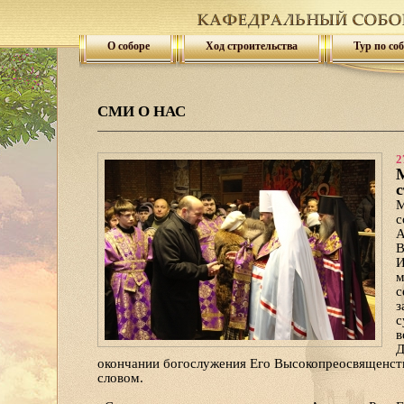
О соборе
Ход строительства
Тур по со
СМИ О НАС
2
с
М
с
А
В
И
м
с
з
с
в
Д
окончании богослужения Его Высокопреосвященств
словом.