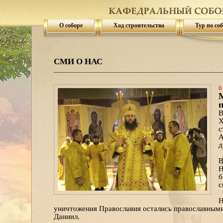
О соборе
Ход строительства
Тур по со
СМИ О НАС
6
М
п
В
Х
с
А
д
В
Н
б
с
Н
уничтожения Православия остались православными
Даниил.