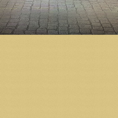
«Мы стоим на пороге подвига. Пост – это маленьк
какому пути мы пойдем. Мы начнет поститься и уви
это такое. Можно так заразиться самолюбованием, 
она неугодна Богу», - заключил митрополит Даниил
Возврат к списку