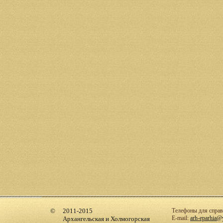
2011-2015
Телефоны для справо
E-mail:
arh-eparhia@
Архангельская и Холмогорская