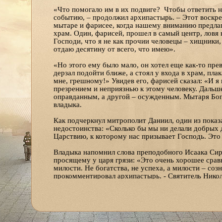
«Что помогало им в их подвиге? Чтобы ответить н
событию, – продолжил архипастырь. – Этот воскрес
мытаре и фарисее, когда нашему вниманию предлага
храм. Один, фарисей, прошел в самый центр, ловя н
Господи, что я не как прочии человецы – хищники, 
отдаю десятину от всего, что имею».
«Но этого ему было мало, он хотел еще как-то прев
дерзал подойти ближе, а стоял у входа в храм, плак
мне, грешному!» Увидев его, фарисей сказал: «И я 
презрением и неприязнью к этому человеку. Дальше
оправданным, а другой – осужденным. Мытаря Бог 
владыка.
Как подчеркнул митрополит Даниил, один из показ
недостоинства: «Сколько бы мы ни делали добрых 
Царствию, к которому нас призывает Господь. Это
Владыка напомнил слова преподобного Исаака Сир
просящему у царя грязи: «Это очень хорошее срав
милости. Не богатства, не успеха, а милости – соз
прокомментировал архипастырь. - Святитель Никол
Туда идут те, кто чувствует свою болезнь. Предст
жалобу, хочет, чтобы пациент рассказал о своей бо
диагноз и даст лекарство. А что может сделать вра
такой замечательный! Я делаю вот это, вот это, во
такому можно помочь?»