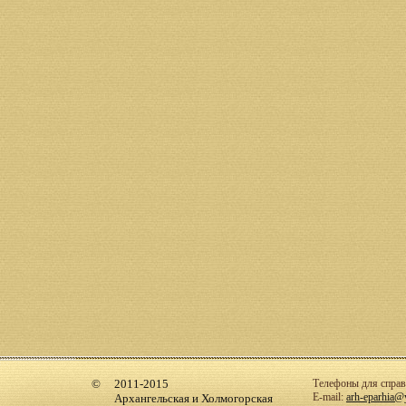
2011-2015
Телефоны для справо
E-mail:
arh-eparhia@
Архангельская и Холмогорская