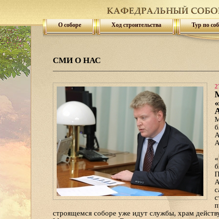
О соборе
Ход строительства
Тур по со
СМИ О НАС
2
М
А
М
б
А
А
«
б
П
А
с
с
п
строящемся соборе уже идут службы, храм действует