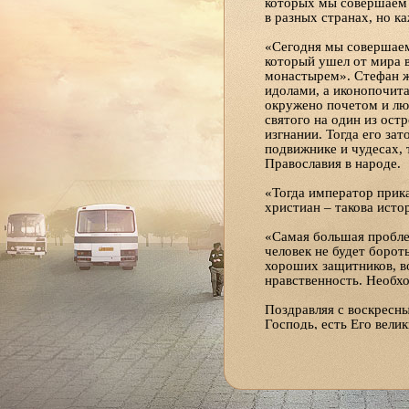
которых мы совершаем е
в разных странах, но к
«Сегодня мы совершаем 
который ушел от мира в
монастырем». Стефан ж
идолами, а иконопочита
окружено почетом и лю
святого на один из ост
изгнании. Тогда его зат
подвижнике и чудесах, 
Православия в народе.
«Тогда император прика
христиан – такова исто
«Самая большая проблем
человек не будет борот
хороших защитников, в
нравственность. Необх
Поздравляя с воскресны
Господь, есть Его велик
сможем создать крепкую
государства. Самое важ
помнил главное и всегда
мирские дела будет ле
Евангельскими словами: