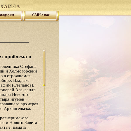
агодарим
СМИ о нас
я проблема в
поведника Стефана
кий и Холмогорский
ю в строящемся
оборе. Владыке
рафим (Степанов),
тоиерей Александр
сандра Невского
стыря игумен
правящего архиерея
о Архангельска.
древнеримского
го и Нового Завета –
вятые, память