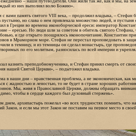
жедневно – наши путеводители. Они жили так же, как и мы, на земл
аждый из них выполнял волю Божию».
с вами память святого VIII века, – продолжил владыка, – Стефан 
 пустыню, но слава о нем привлекала множество людей, и пустыня 
ил в Греции во времена иконоборческой ереси: император Констан
ние – ересью. Но люди шли за советом в обитель святого Стефана,
бовью, и где открыто поощрялось иконопочитание. Константин при
ровов в Мраморном море. Стефан не перестал проповедовать в защи
очили в темницу, и из темницы он сделал монастырь, где проповедов
творимых по его молитвам, разносилась по всей империи и укрепля
зал казнить преподобномученика, и Стефан принял смерть от свои
рия нашей Святой Церкви», – подытожил владыка.
а в наши дни – нравственная проблема, а не экономическая, как м
ься с жадностью и леностью, то не будет в стране хороших работни
оинов. Мы, живя в Православной Церкви, должны обращать внимание
одимо, чтобы в сердце каждого был духовный стержень».
м днем, архипастырь пожелал «во всех трудностях помнить, что на
ий Закон, и если мы этот Закон не поставим на первое место в своей
 семью, воспитать нравственных и искренних детей, не построим 
ное – душа человеческая, то, что происходит в этой душе. Я хочу, 
 отличал его от второстепенного. Тогда и духовная жизнь будет нал
гче делать с помощью Божией». Заключил владыка свою проповедь
 «Какая польза человеку, если он приобретет весь мир, а душе сво