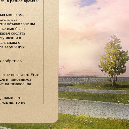
е, в разное время и
был монахом,
сделалась
тин объявил иконы
 чье имя было
казал сослать
ту икон и в
ал: слава о
ла веру и дух
х собратьев
ногие полагают. Если
ков и чиновников,
 на главное: на
д нами есть
 жизни, то не
мы ни общества, ни
чтобы каждый из нас
аживаться, и
 следующими
ей повредит? Или