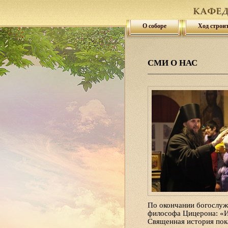
О соборе
Ход строи
СМИ О НАС
По окончании богослуж
философа Цицерона: «Ис
Священная история пока