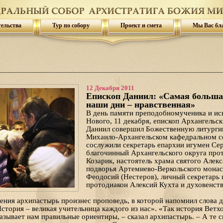
тельства
Тур по собору
Проект и смета
Мы Вас бл
12 Декабря 2011
Епископ Даниил: «Самая больша
наши дни – нравственная»
В день памяти преподобномученика и ис
Нового, 11 декабря, епископ Архангельс
Даниил совершил Божественную литурги
Михаило-Архангельском кафедральном с
сослужили секретарь епархии игумен Се
благочинный Архангельского округа про
Козарик, настоятель храма святого Алек
подворья Артемиево-Веркольского мона
Феодосий (Нестеров), личный секретарь 
протодиакон Алексий Кухта и духовенств
ения архипастырь произнес проповедь, в которой напомнил слова 
тория – великая учительница каждого из нас». «Так история Ветхо
зывает нам правильные ориентиры, – сказал архипастырь. – А те с