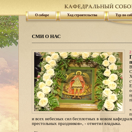
О соборе
Ход строительства
Тур по со
СМИ О НАС
2
Г
п
В
С
Х
с
Е
о
п
п
«
п
и всех небесных сил бесплотных в новом кафедрал
престольных праздников», - отметил владыка.