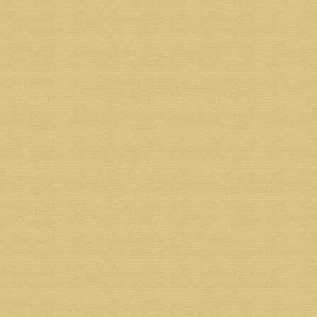
Назначение платежа: пожертвование
Юридический адрес: 163002, г.Архангельск, ул.Ильи
Тел.: 8 (931) 413-30-80, Тел./факс: 8 (8182) 68-07-
Возврат к списку