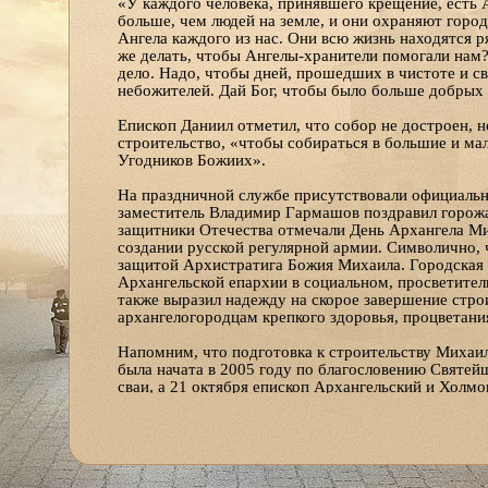
«У каждого человека, принявшего крещение, есть 
больше, чем людей на земле, и они охраняют город
Ангела каждого из нас. Они всю жизнь находятся р
же делать, чтобы Ангелы-хранители помогали нам?
дело. Надо, чтобы дней, прошедших в чистоте и св
небожителей. Дай Бог, чтобы было больше добрых д
Епископ Даниил отметил, что собор не достроен, 
строительство, «чтобы собираться в большие и ма
Угодников Божиих».
На праздничной службе присутствовали официальны
заместитель Владимир Гармашов поздравил горожа
защитники Отечества отмечали День Архангела Мих
создании русской регулярной армии. Символично, ч
защитой Архистратига Божия Михаила. Городская в
Архангельской епархии в социальном, просветител
также выразил надежду на скорое завершение стро
архангелогородцам крепкого здоровья, процветани
Напомним, что подготовка к строительству Михаил
была начата в 2005 году по благословению Святей
сваи, а 21 октября епископ Архангельский и Холм
основание строительства собора. Нулевой цикл раб
В настоящее время продолжается возведение стен 
новый храм должен вмещать до 3 тысяч человек. 
нравственного просвещения и социального служени