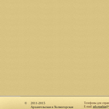
2011-2015
Телефоны для справо
E-mail:
arh-eparhia@
Архангельская и Холмогорская