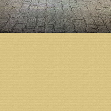
школа, библиотека, епархиальный архив, залы для
службы социальной помощи, молодежные кружки и
Строительство Михаило-Архангельского кафедраль
предприятий, организаций и простых жителей реги
Пожертвования на строительство собора принимаю
площади Профсоюзов или на расчётный счет фонд
Реквизиты:
Получатель: Некоммерческая организация Фонд «
Филиал СЗРУ ОАО "МИнБ" г.Архангельск
ИНН 2901134885 КПП 290134001 БИК 041117748
К/С 30101810500000000748 Р/С 407038103003200
Назначение платежа: пожертвование на строитель
Получатель: Местная православная религиозная ор
собора г. Архангельска Архангельской и Холмогор
ИНН 2901101086 КПП 290110108 Р/С 4070381070
Филиал «Архангельский ОАО «Собинбанк»» г. Арх