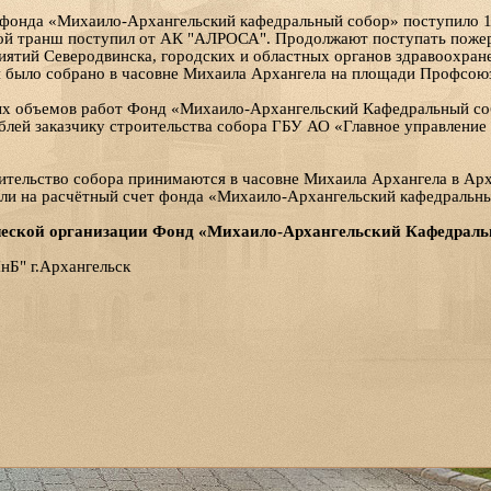
ёт фонда «Михаило-Архангельский кафедральный собор» поступило 
ой транш поступил от АК "АЛРОСА". Продолжают поступать пожер
ятий Северодвинска, городских и областных органов здравоохран
й было собрано в часовне Михаила Архангела на площади Профсою
х объемов работ Фонд «Михаило-Архангельский Кафедральный со
блей заказчику строительства собора ГБУ АО «Главное управление
ительство собора принимаются в часовне Михаила Архангела в Арх
и на расчётный счет фонда «Михаило-Архангельский кафедральны
еской организации Фонд «Михаило-Архангельский Кафедраль
Б" г.Архангельск
0748
0587
огорская епархия