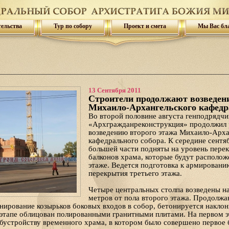
тельства
Тур по собору
Проект и смета
Мы Вас бл
13 Сентября 2011
Строители продолжают возведени
Михаило-Архангельского кафедр
Во второй половине августа генподрядч
«Архгражданреконструкция» продолжил 
возведению второго этажа Михаило-Арха
кафедрального собора. К середине сентя
большей части подняты на уровень пере
балконов храма, которые будут располож
этаже. Ведется подготовка к армировани
перекрытия третьего этажа.
Четыре центральных столпа возведены на
метров от пола второго этажа. Продолжа
нирование козырьков боковых входов в собор, бетонируется наклон
этапе облицован полированными гранитными плитами. На первом э
бустройству временного храма, в котором было совершено первое 