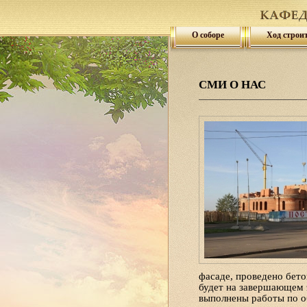
О соборе
Ход строи
СМИ О НАС
фасаде, проведено бето
будет на завершающем 
выполнены работы по о