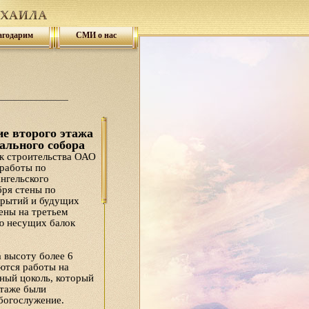
агодарим
СМИ о нас
е второго этажа
ального собора
ик строительства ОАО
работы по
нгельского
бря стены по
крытий и будущих
ены на третьем
ю несущих балок
 высоту более 6
ются работы на
ный цоколь, который
таже были
богослужение.