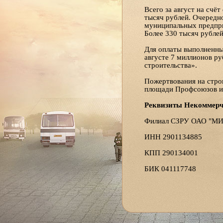
Всего за август на сч
тысяч рублей. Очередн
муниципальных предпри
Более 330 тысяч рубле
Для оплаты выполненны
августе 7 миллионов ру
строительства».
Пожертвования на стро
площади Профсоюзов ил
Реквизиты Некоммерч
Филиал СЗРУ ОАО "МИн
ИНН 2901134885
КПП 290134001
БИК 041117748
К/С 3010181050000000
Р/С 4070381030032000
Архангельская и Холм