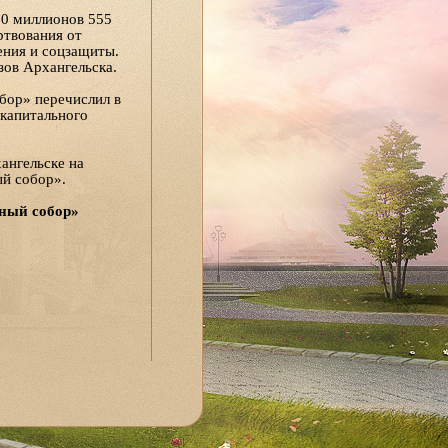
10 миллионов 555
твования от
ения и соцзащиты.
зов Архангельска.
бор» перечислил в
 капитального
ангельске на
й собор».
ный собор»