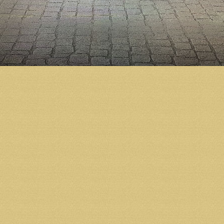
г. Архангельск МПРО приход Михаило-Арханге
ИНН 2901101086
КПП 290110108
Р/С 40703810700143010581
Филиал «Архангельский ОАО «Собинбанк»» г. Арх
БИК 041117724
К/С 30101810100000000724
Юридический адрес:
163002, г.Архангельск, ул.Ильинская, д.5.
Тел.: 8 (931) 413-30-80,
Тел./факс: 8 (8182) 68-07-73
Возврат к списку