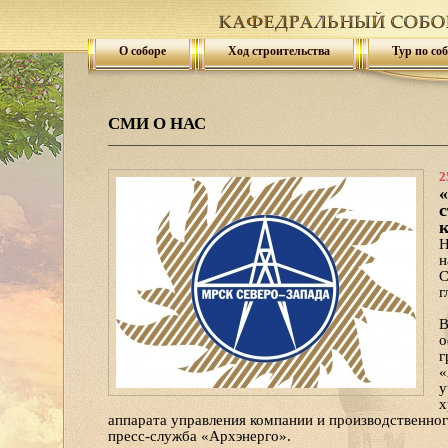
О соборе
Ход строительства
Тур по со
СМИ О НАС
2
«
с
к
Н
н
С
г
В
о
г
«
у
х
аппарата управления компании и производственног
пресс-служба «Архэнерго».