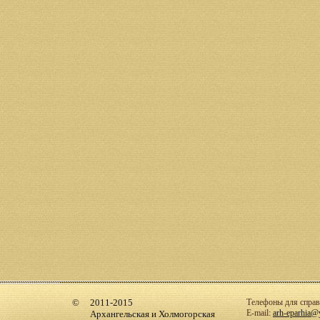
2011-2015
Телефоны для справо
E-mail:
arh-eparhia@
Архангельская и Холмогорская