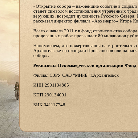
«Открытие собора – важнейшие событие в социаль
станет символом восстановления утраченных тради
верующих, возродит духовность Русского Севера. 
рассказал директор филиала «Архэнерго» Игорь Ко
Всего с начала 2011 г в фонд строительства собо
проделанных работ превышает 80 миллионов рубле
Напоминаем, что пожертвования на строительство
Архангельске на площади Профсоюзов или на рас
собор».
Реквизиты Некоммерческой организации Фонд
Филиал СЗРУ ОАО "МИнБ" г.Архангельск
ИНН 2901134885
КПП 290134001
БИК 041117748
К/С 30101810500000000748
Р/С 40703810300320000587
Архангельская и Холмогорская епархия